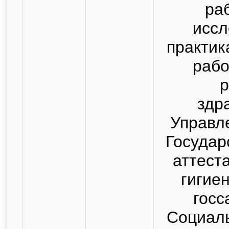
ра
иссл
практик
рабо
р
здр
Управл
Государ
аттест
гигие
госс
Социаль