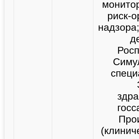
монитор
риск-о
надзора
д
Росп
Симу
специ
здра
госс
Про
(клинич