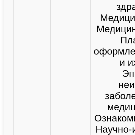
здр
Медицин
Медицин
Пл
оформле
и и
Эп
не
заболе
медиц
Ознакоми
Научно-