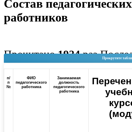
Состав педагогических
работников
Прочитано
1924
раз
После
Прокрутите табли
изменение Четверг, 04 Июн
11:39
п/
ФИО
Занимаемая
Перечен
п
педагогического
должность
№
работника
педагогического
Наверх
учеб
работника
курс
(мод
Россия, 460000, г. Оренбург, ул.
Контакты
Советская, 6