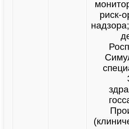
монитор
риск-о
надзора
д
Росп
Симу
специ
здра
госс
Про
(клинич