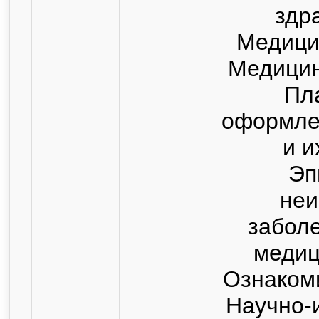
здр
Медицин
Медицин
Пл
оформле
и и
Эп
не
заболе
медиц
Ознакоми
Научно-