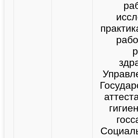
ра
иссл
практик
рабо
р
здр
Управл
Государ
аттест
гигие
госс
Социаль