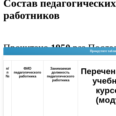
Состав педагогических
работников
Прочитано
1950
раз
После
Прокрутите табли
изменение Четверг, 04 Июн
11:39
п/
ФИО
Занимаемая
Перечен
п
педагогического
должность
№
работника
педагогического
Наверх
учеб
работника
курс
(мод
Россия, 460000, г. Оренбург, ул.
Контакты
Советская, 6