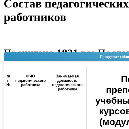
Состав педагогических
работников
Прочитано
1821
раз
После
Прокрутите табли
изменение Четверг, 04 Июн
11:52
п/
ФИО
Занимаемая
П
п
педагогического
должность
№
работника
педагогического
Наверх
преп
работника
учебны
курсо
(модул
Россия, 460000, г. Оренбург, ул.
Контакты
Советская, 6