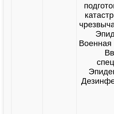
подгото
катаст
чрезвыча
Эпид
Военная 
Вв
спец
Эпиде
Дезинфе