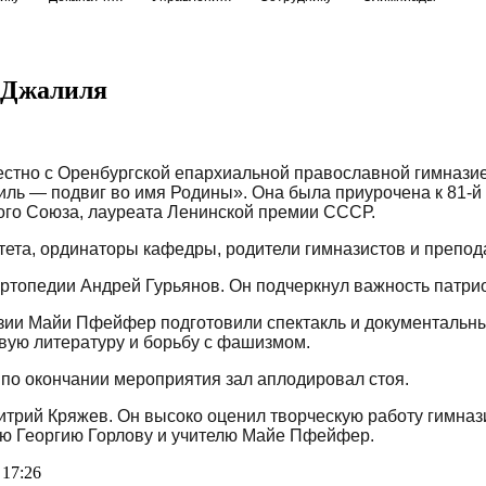
 Джалиля
стно с Оренбургской епархиальной православной гимнази
иль — подвиг во имя Родины». Она была приурочена к 81-
кого Союза, лауреата Ленинской премии СССР.
тета, ординаторы кафедры, родители гимназистов и препо
ртопедии Андрей Гурьянов. Он подчеркнул важность патрио
азии Майи Пфейфер подготовили спектакль и документаль
ровую литературу и борьбу с фашизмом.
 по окончании мероприятия зал аплодировал стоя.
трий Кряжев. Он высоко оценил творческую работу гимназ
ею Георгию Горлову и учителю Майе Пфейфер.
 17:26