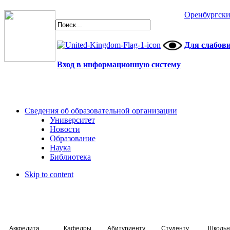
Оренбургски
Для слабов
Вход в информационную систему
Сведения об образовательной организации
Университет
Новости
Образование
Наука
Библиотека
Skip to content
Аккредитация специалистов
Кафедры
Абитуриенту
Студенту
Школьн