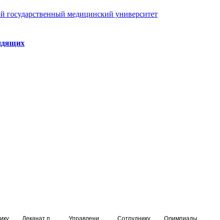
й государственный медицинский университет
идящих
ику
Деканат подготовки кадров высшей квалификации
Управление по НМО и региональному развитию здравоохранения
Сотруднику
Олимпиады