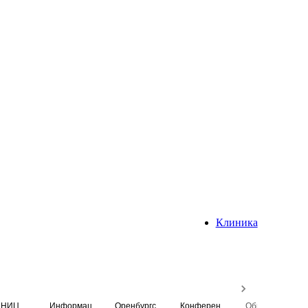
Клиника
НИЦ
Информационная система
Оренбургский медицинский вестник
Конференция
Образовательный центр истории Университета