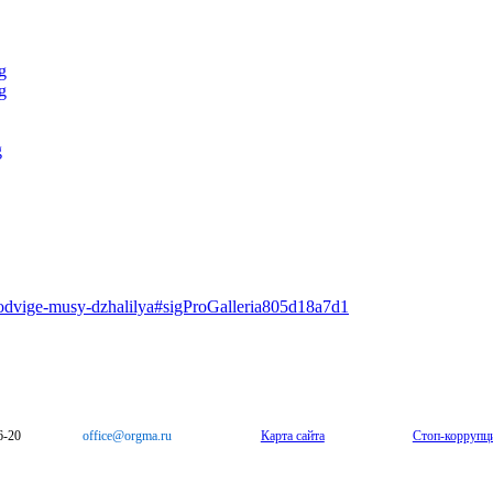
podvige-musy-dzhalilya#sigProGalleria805d18a7d1
6-20
office@orgma.ru
Карта сайта
Стоп-коррупц