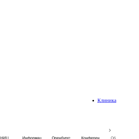
Клиника
НИЦ
Информационная система
Оренбургский медицинский вестник
Конференция
Образовательный центр истории Университета