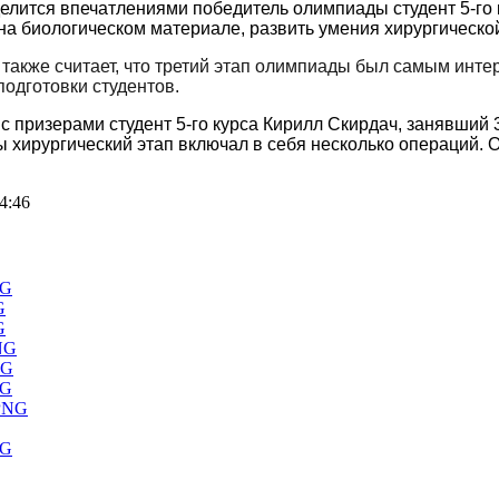
делится впечатлениями победитель олимпиады студент 5-го 
на биологическом материале, развить умения хирургическо
о, также считает, что третий этап олимпиады был самым и
подготовки студентов.
с призерами студент 5-го курса Кирилл Скирдач, занявший 3
 хирургический этап включал в себя несколько операций. О
4:46