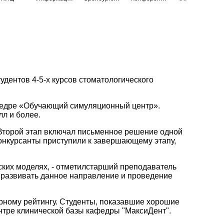
дентов 4-5-х курсов стоматологического
федре «Обучающий симуляционный центр».
лл и более.
Второй этап включал письменное решение одной
конкурсанты приступили к завершающему этапу,
ких моделях, - отметил
старший преподаватель
развивать данное направление и проведение
рному рейтингу.
Студенты, показавшие хорошие
ентре клинической базы кафедры "МаксиДент".