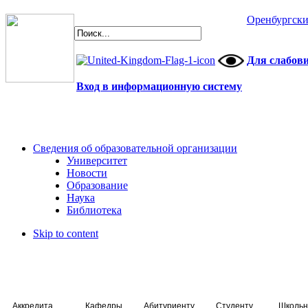
Оренбургски
Для слабов
Вход в информационную систему
Сведения об образовательной организации
Университет
Новости
Образование
Наука
Библиотека
Skip to content
Аккредитация специалистов
Кафедры
Абитуриенту
Студенту
Школьн