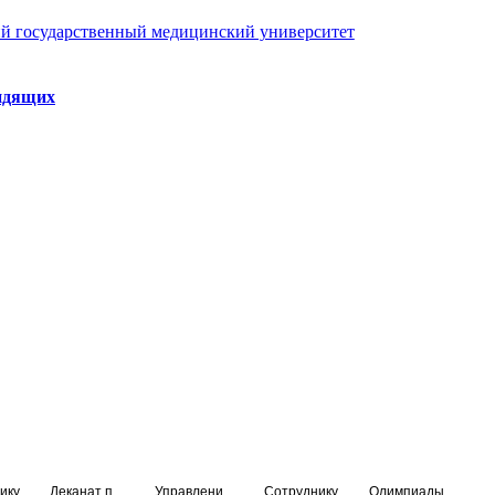
й государственный медицинский университет
идящих
ику
Деканат подготовки кадров высшей квалификации
Управление по НМО и региональному развитию здравоохранения
Сотруднику
Олимпиады