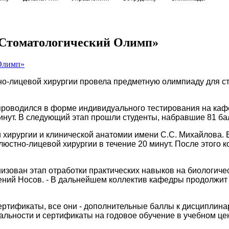
Стоматологический Олимп»
о-лицевой хирургии провела предметную олимпиаду для сту
 проводился в форме индивидуального тестирования на ка
минут. В следующий этап прошли студенты, набравшие 81 ба
хирургии и клинической анатомии имени С.С. Михайлова. 
люстно-лицевой хирургии в течение 20 минут. После этого 
низован этап отработки практических навыков на биологичес
ений Носов. -
В дальнейшем коллектив кафедры продолжит 
ертификаты, все они - дополнительные баллы к дисциплина
иальности и сертификаты на годовое обучение в учебном ц