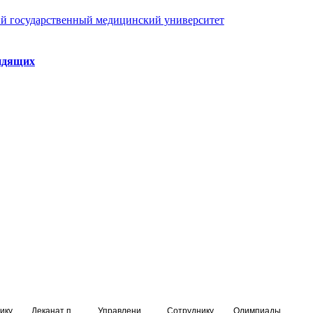
й государственный медицинский университет
идящих
ику
Деканат подготовки кадров высшей квалификации
Управление по НМО и региональному развитию здравоохранения
Сотруднику
Олимпиады