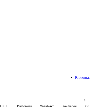
Клиника
НИЦ
Информационная система
Оренбургский медицинский вестник
Конференция
Образовательный центр истории Университета