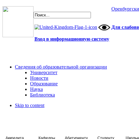
Оренбургски
Для слабов
Вход в информационную систему
Сведения об образовательной организации
Университет
Новости
Образование
Наука
Библиотека
Skip to content
Аккредитация специалистов
Кафедры
Абитуриенту
Студенту
Школьн