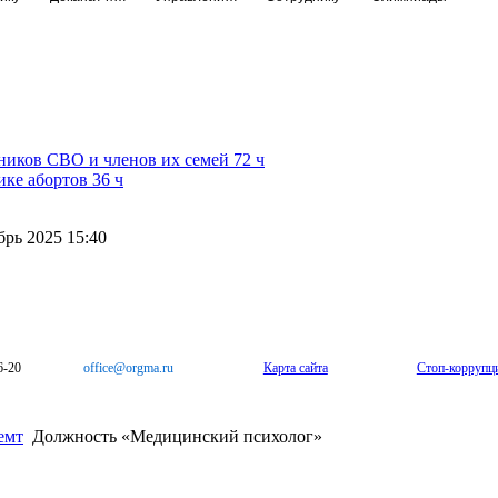
иков СВО и членов их семей 72 ч
ке абортов 36 ч
рь 2025 15:40
6-20
office@orgma.ru
Карта сайта
Стоп-коррупц
емт
Должность «Медицинский психолог»