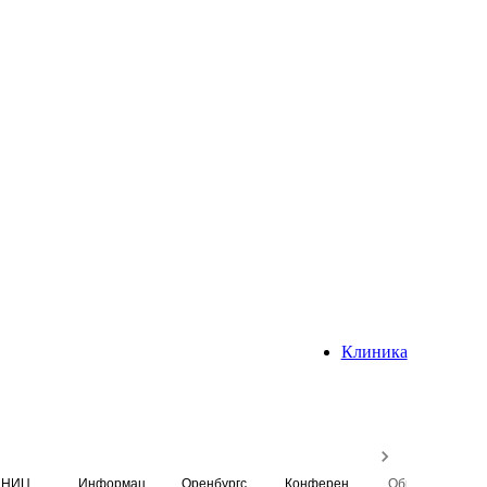
Клиника
НИЦ
Информационная система
Оренбургский медицинский вестник
Конференция
Образовательный центр истории Университета