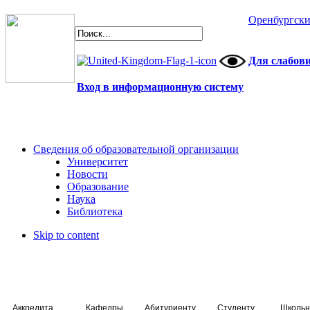
Оренбургски
Для слабов
Вход в информационную систему
Сведения об образовательной организации
Университет
Новости
Образование
Наука
Библиотека
Skip to content
Аккредитация специалистов
Кафедры
Абитуриенту
Студенту
Школьн