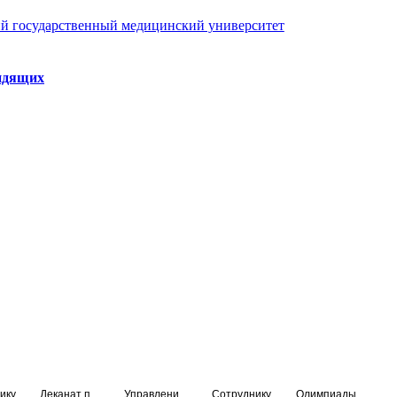
й государственный медицинский университет
идящих
ику
Деканат подготовки кадров высшей квалификации
Управление по НМО и региональному развитию здравоохранения
Сотруднику
Олимпиады