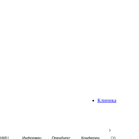
Клиника
НИЦ
Информационная система
Оренбургский медицинский вестник
Конференция
Образовательный центр истории Университета