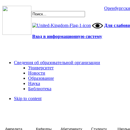
Оренбургски
Для слабов
Вход в информационную систему
Сведения об образовательной организации
Университет
Новости
Образование
Наука
Библиотека
Skip to content
Аккредитация специалистов
Кафедры
Абитуриенту
Студенту
Школьн