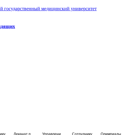
й государственный медицинский университет
идящих
ику
Деканат подготовки кадров высшей квалификации
Управление по НМО и региональному развитию здравоохранения
Сотруднику
Олимпиады