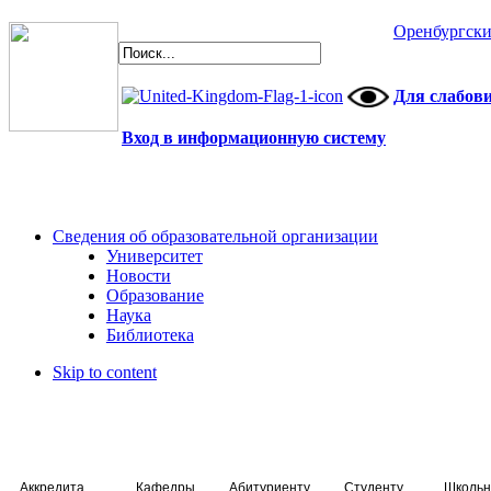
Оренбургски
Для слабов
Вход в информационную систему
Сведения об образовательной организации
Университет
Новости
Образование
Наука
Библиотека
Skip to content
Аккредитация специалистов
Кафедры
Абитуриенту
Студенту
Школьн