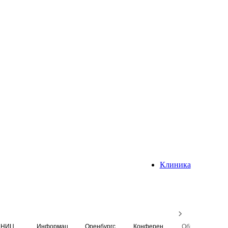
Клиника
НИЦ
Информационная система
Оренбургский медицинский вестник
Конференция
Образовательный центр истории Университета