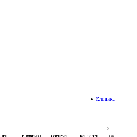
Клиника
НИЦ
Информационная система
Оренбургский медицинский вестник
Конференция
Образовательный центр истории Университета