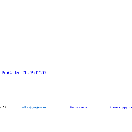
sigProGalleria7b259d1565
6-20
office@orgma.ru
Карта сайта
Стоп-коррупц