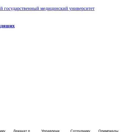
й государственный медицинский университет
идящих
ику
Деканат подготовки кадров высшей квалификации
Управление по НМО и региональному развитию здравоохранения
Сотруднику
Олимпиады