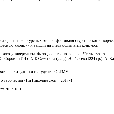
 один из конкурсных этапов фестиваля студенческого творчест
«красную кнопку» и вышли на следующий этап конкурса.
ого университета было достаточно велико. Честь вуза защищали
С. Сорокин (14 ст), Т. Семенова (22 ф), Э. Галеева (224 гр.), А. К
атели, сотрудники и студенты ОрГМУ.
го творчества «На Николаевской – 2017»!
рт 2017 16:13