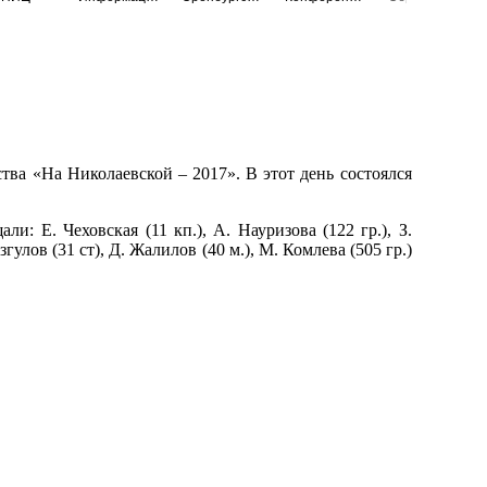
ва «На Николаевской – 2017». В этот день состоялся
: Е. Чеховская (11 кп.), А. Науризова (122 гр.), З.
азгулов (31 ст), Д. Жалилов (40 м.), М. Комлева (505 гр.)