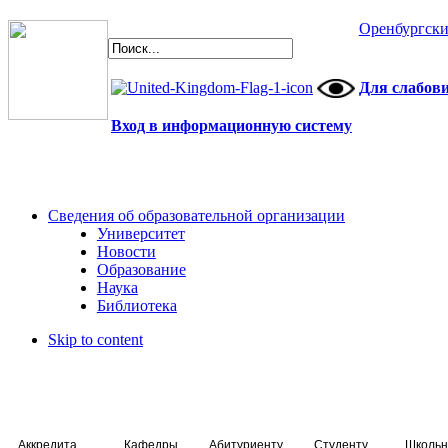
Оренбургски
Для слабов
Вход в информационную систему
Сведения об образовательной организации
Университет
Новости
Образование
Наука
Библиотека
Skip to content
Аккредитация специалистов
Кафедры
Абитуриенту
Студенту
Школьн