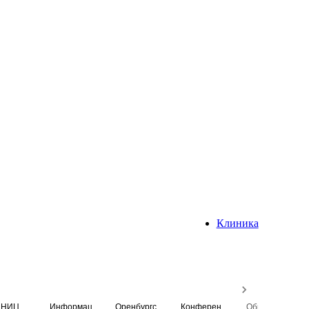
Клиника
НИЦ
Информационная система
Оренбургский медицинский вестник
Конференция
Образовательный центр истории Университета