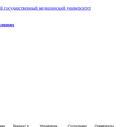
й государственный медицинский университет
идящих
ику
Деканат подготовки кадров высшей квалификации
Управление по НМО и региональному развитию здравоохранения
Сотруднику
Олимпиады