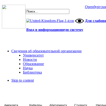
Оренбургски
Для слабов
Вход в информационную систему
Сведения об образовательной организации
Университет
Новости
Образование
Наука
Библиотека
Skip to content
Аккредитация специалистов
Кафедры
Абитуриенту
Студенту
Школьн