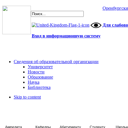
Оренбургски
Для слабов
Вход в информационную систему
Сведения об образовательной организации
Университет
Новости
Образование
Наука
Библиотека
Skip to content
Аккредитация специалистов
Кафедры
Абитуриенту
Студенту
Школьн