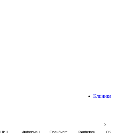
Клиника
НИЦ
Информационная система
Оренбургский медицинский вестник
Конференция
Образовательный центр истории Университета