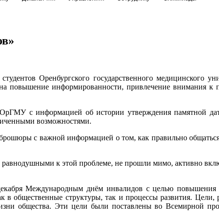
ов»
я студентов Оренбургского государственного медицинского у
а повышение информированности, привлечение внимания к пр
 ОрГМУ с информацией об истории утверждения памятной дат
аниченными возможностями.
брошюры с важной информацией о том, как правильно общаться
 равнодушными к этой проблеме, не прошли мимо, активно вклю
 декабря Международным днём инвалидов с целью повышения
 в общественные структуры, так и процессы развития. Цели, р
жизни общества. Эти цели были поставлены во Всемирной пр