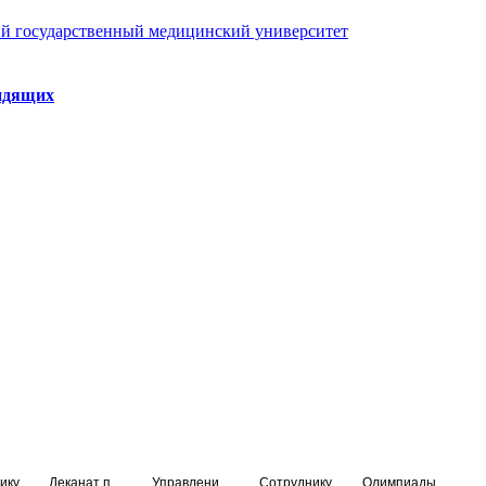
й государственный медицинский университет
идящих
ику
Деканат подготовки кадров высшей квалификации
Управление по НМО и региональному развитию здравоохранения
Сотруднику
Олимпиады