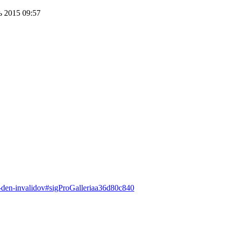
 2015 09:57
-den-invalidov#sigProGalleriaa36d80c840