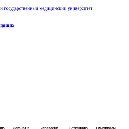
й государственный медицинский университет
идящих
ику
Деканат подготовки кадров высшей квалификации
Управление по НМО и региональному развитию здравоохранения
Сотруднику
Олимпиады