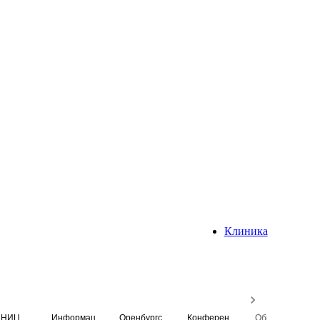
Клиника
НИЦ
Информационная система
Оренбургский медицинский вестник
Конференция
Образовательный центр истории Университета