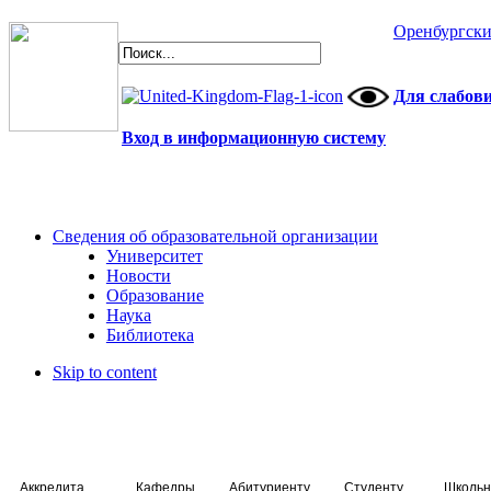
Оренбургски
Для слабов
Вход в информационную систему
Сведения об образовательной организации
Университет
Новости
Образование
Наука
Библиотека
Skip to content
Аккредитация специалистов
Кафедры
Абитуриенту
Студенту
Школьн