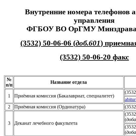
Внутренние номера телефонов 
управления
ФГБОУ ВО ОрГМУ Минздрава 
(3532) 50-06-06 (
доб.601
) приемна
(3532) 50-06-20 факс
№
Название отдела
п/п
(3532
1
Приёмная комиссия (Бакалавриат, специалитет)
abitu
2
Приёмная комиссия (Ординатура)
(3532
(3532
(
доба
3
Деканат лечебного факультета
(3532
(
доба