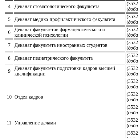
(3532
4
Деканат стоматологического факультета
(
доба
(3532
5
Деканат медико-профилактического факультета
(
доба
Деканат факультетов фармацевтического и
(3532
6
клинической психологии
(
доба
(3532
7
Деканат факультета иностранных студентов
(
доба
(3532
8
Деканат педиатрического факультета
(
доба
Деканат факультета подготовки кадров высшей
(3532
9
квалификации
(
доба
(3532
(
доба
(3532
10
Отдел кадров
(
доба
(3532
(
доба
(3532
11
Управление делами
(
доба
(3532