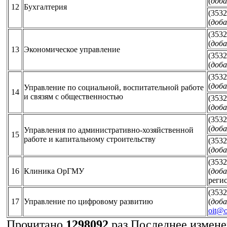
(
доба
12
Бухгалтерия
(3532
(
доба
(3532
(
доба
13
Экономическое управление
(3532
(
доба
(3532
(
доба
Управление по социальной, воспитательной работе
14
и связям с общественностью
(3532
(
доба
(3532
(
доба
Управления по административно-хозяйственной
15
работе и капитальному строительству
(3532
(
доба
(3532
16
Клиника ОрГМУ
(
доба
реги
(3532
17
Управление по цифровому развитию
(
доба
oit@o
Прочитано
1298092
раз
Последнее изменен