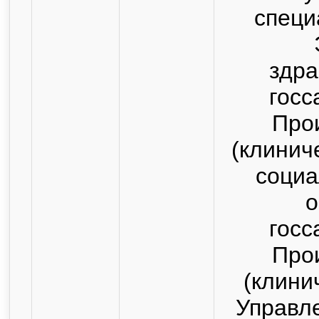
специ
здра
госс
Про
(клинич
социа
о
госс
Про
(клини
Управл