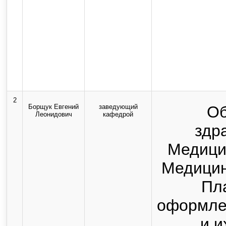
2
Борщук Евгений
заведующий
Об
Леонидович
кафедрой
здр
Медицин
Медицин
Пл
оформле
и и