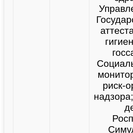
Управл
Государ
аттест
гигие
госс
Социаль
монитор
риск-о
надзора
д
Росп
Симу