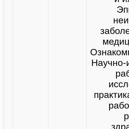
Эп
не
заболе
медиц
Ознакоми
Научно-
ра
иссл
практик
рабо
р
здр