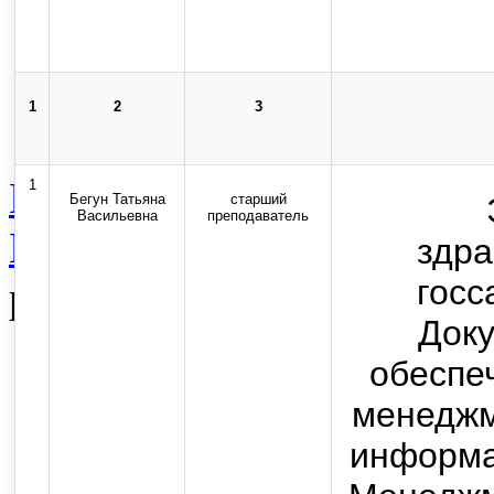
Карта сайта
Стоп-коррупция
1
2
3
Наука
Студенческое науч
1
Бегун Татьяна
старший
Васильевна
преподаватель
Вспомогательная категор
здра
госс
работников
Док
Top
обеспе
менеджм
Skip to content
информа
Copyright © 2013-2025 Оф