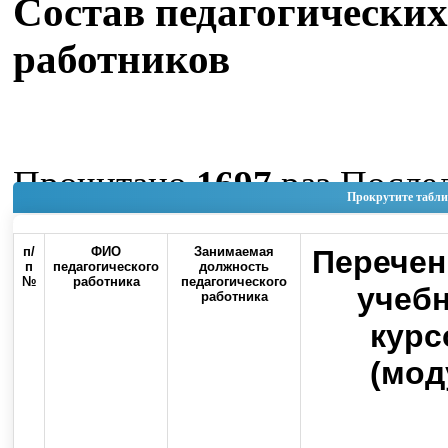
Состав педагогических
работников
Прочитано
1697
раз
После
Прокрутите табли
изменение Четверг, 04 Июн
п/
ФИО
Занимаемая
Перечен
11:19
п
педагогического
должность
№
работника
педагогического
учеб
работника
Наверх
курс
(мод
Россия, 460000, г. Оренбург, ул.
Контакты
Советская, 6