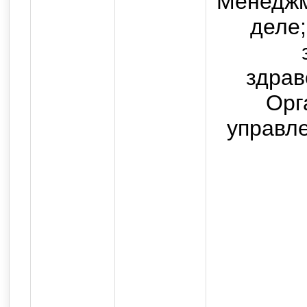
Менеджм
государственного бюджетног
деле
высшего образования "Ор
медицинский университет" 
здрав
Российско
Орг
Все прав
управле
Использование текстовых, а
возможно только с письмен
с