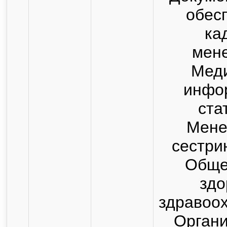
обес
ка
мен
Мед
инфо
ста
Мене
сестри
Обще
здо
здравоо
Органи