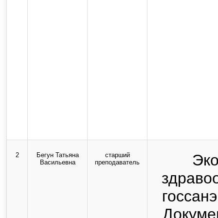
2
Бегун Татьяна
старший
Эк
Васильевна
преподаватель
здраво
госсан
Докуме