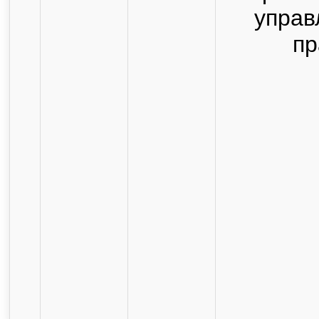
управ
пр