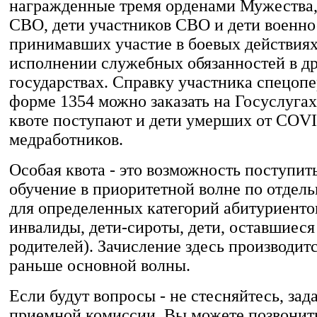
награжденные тремя орденами Мужества,
СВО, дети участников СВО и дети военн
принимавших участие в боевых действия
исполнении служебных обязанностей в д
государствах. Справку участника спецоп
форме 1354 можно заказать на Госуслугах
квоте поступают и дети умерших от COV
медработников.
Особая квота - это возможность поступит
обучение в приоритетной волне по отдел
для определенных категорий абитуриентов
инвалиды, дети-сироты, дети, оставшиеся
родителей). Зачисление здесь производит
раньше основной волны.
Если будут вопросы - не стесняйтесь, зад
приемной комиссии. Вы можете позвонит