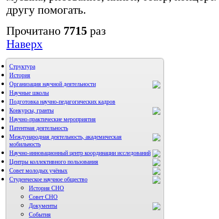
другу помогать.
Прочитано
7715
раз
Наверх
Структура
История
Организация научной деятельности
Научные школы
Подготовка научно-педагогических кадров
Конкурсы, гранты
Научно-практические мероприятия
Патентная деятельность
Международная деятельность, академическая
мобильность
Научно-инновационный центр координации исследований
Центры коллективного пользования
НИИ микрохирургии и клинической анатомии
Совет молодых учёных
Студенческое научное общество
История СНО
Совет СНО
Документы
События