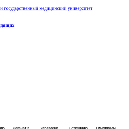
й государственный медицинский университет
идящих
ику
Деканат подготовки кадров высшей квалификации
Управление по НМО и региональному развитию здравоохранения
Сотруднику
Олимпиады