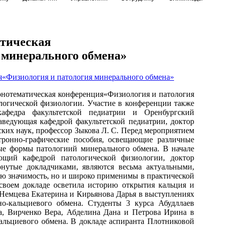
атическая
 минерального обмена»
 монотематическая конференция«Физиология и патология
ологической физиологии. Участие в конференции также
афедра факультетской педиатрии и Оренбургский
аведующая кафедрой факультетской педиатрии, доктор
ских наук, профессор Зыкова Л. С. Перед мероприятием
тронно-графические пособия, освещающие различные
рые формы патологиий минерального обмена. В начале
ющий кафедрой патологической физиологии, доктор
нутые докладчиками, являются весьма актуальными,
ую значимость, но и широко применимы в практической
 своем докладе осветила историю открытия кальция и
 Немцева Екатерина и Кирьянова Дарья в выступлениях
о-кальциевого обмена. Студенты 3 курса Абудллаев
а, Вирченко Вера, Абделина Дана и Петрова Ирина в
альциевого обмена. В докладе аспиранта Плотниковой