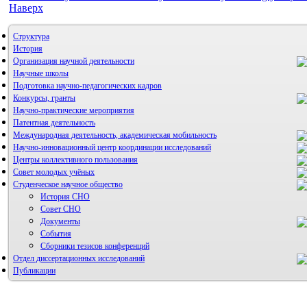
Наверх
Структура
История
Организация научной деятельности
Научные школы
Подготовка научно-педагогических кадров
Конкурсы, гранты
Научно-практические мероприятия
Патентная деятельность
Международная деятельность, академическая мобильность
Научно-инновационный центр координации исследований
Центры коллективного пользования
НИИ микрохирургии и клинической анатомии
Совет молодых учёных
Студенческое научное общество
История СНО
Совет СНО
Документы
События
Сборники тезисов конференций
Отдел диссертационных исследований
Публикации