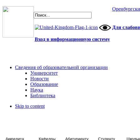
Оренбургски
Для слабов
Вход в информационную систему
Сведения об образовательной организации
Университет
Новости
Образование
Наука
Библиотека
Skip to content
Аккредитация специалистов
Кафедры
Абитуриенту
Студенту
Школьн