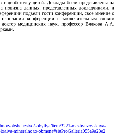
фат диабетом у детей. Доклады были представлены на
а новизна данных, представленных докладчиками, и
онференции подвели гости конференции, свое мнение о
о окончании конференции с заключительным словом
 доктор медицинских наук, профессор Вялкова А.А.
рками.
chnoe-obshchestvo/sobytiya/item/3221-mezhvuzovskaya-
atologiya-mineralnogo-obmena#sigProGalleria055a9a23e2