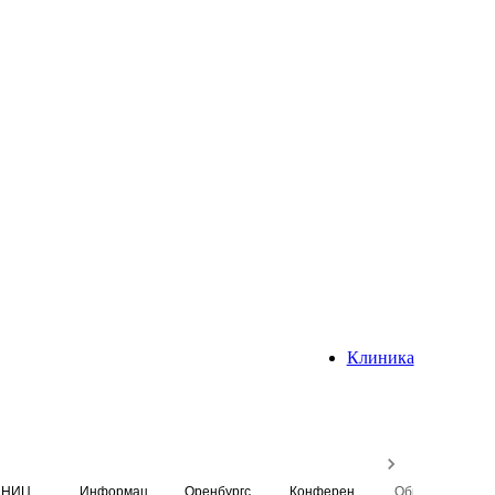
Клиника
НИЦ
Информационная система
Оренбургский медицинский вестник
Конференция
Образовательный центр истории Университета