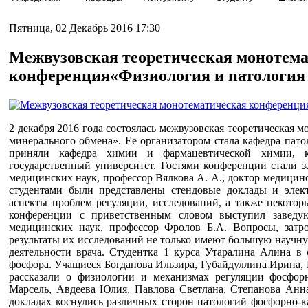
Пятница, 02 Декабрь 2016 17:30
Межвузовская теоретическая монотем
конференция«Физиология и патология
2 декабря 2016 года состоялась межвузовская теоретическая
минерального обмена». Ее организатором стала кафедра пат
приняли кафедра химии и фармацевтической химии, к
государственный университет. Гостями конференции стали з
медицинских наук, профессор Вялкова А. А., доктор медицин
студентами были представлены стендовые доклады и элек
аспекты проблем регуляции, исследований, а также некото
конференции с приветственным словом выступил заведу
медицинских наук, профессор Фролов Б.А. Вопросы, затро
результаты их исследований не только имеют большую научн
деятельности врача. Студентка 1 курса Утаралина Алина в
фосфора. Учащиеся Богданова Ильзира, Губайдуллина Ирина,
рассказали о физиологии и механизмах регуляции фосфорн
Марсель, Авдеева Юлия, Павлова Светлана, Степанова Анн
докладах коснулись различных сторон патологий фосфорно-к