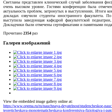
Светланы представлен клинический случай заболевания фос
очень высоком уровне. Гостями конференции была отмечен
актуальность проблем, затронутых в выступлениях. Итоги к
докладах озвучили студенты иностранного факультета. П
выступила заведующая кафедрой факультетской педиатрии,
Докладчики были отмечены сертификатами и памятными пода
Прочитано
2354
раз
Галерея изображений
View the embedded image gallery online at:
https://www.orgma.ru/ru/nauchnaya-deyatelnost/studencheskoe-nau
teoreticheskaya-monotematicheskaya-konferentsiya-fiziologiya-i-p