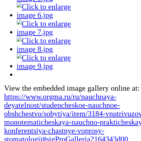
View the embedded image gallery online at:
https://www.orgma.ru/ru/nauchnaya-
deyatelnost/studencheskoe-nauchnoe-
obshchestvo/sobytiya/item/3184-vnutrivuzo
monotematicheskaya-nauchno-prakticheska
konferentsiya-chastnye-voprosy-
stomatologii#sigProGalleria2164343d00