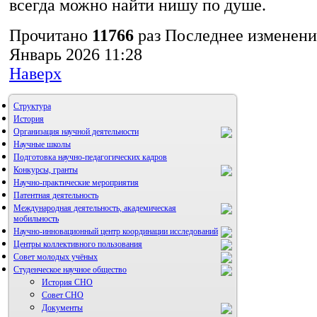
всегда можно найти нишу по душе.
Прочитано
11766
раз
Последнее изменени
Январь 2026 11:28
Наверх
Структура
История
Организация научной деятельности
Научные школы
Подготовка научно-педагогических кадров
Конкурсы, гранты
Научно-практические мероприятия
Патентная деятельность
Международная деятельность, академическая
мобильность
Научно-инновационный центр координации исследований
Центры коллективного пользования
НИИ микрохирургии и клинической анатомии
Совет молодых учёных
Студенческое научное общество
История СНО
Совет СНО
Документы