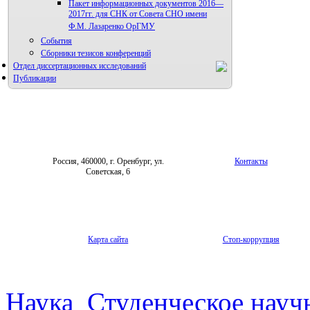
Пакет информационных документов 2016—
2017гг. для СНК от Совета СНО имени
Ф.М. Лазаренко ОрГМУ
События
Сборники тезисов конференций
Отдел диссертационных исследований
Публикации
Россия, 460000, г. Оренбург, ул.
Контакты
Советская, 6
Карта сайта
Стоп-коррупция
Наука
Студенческое науч