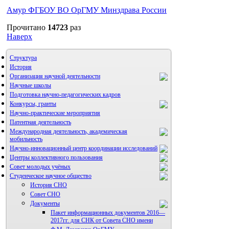
Амур ФГБОУ ВО ОрГМУ Минздрава России
Прочитано
14723
раз
Наверх
Структура
История
Организация научной деятельности
Научные школы
Подготовка научно-педагогических кадров
Конкурсы, гранты
Научно-практические мероприятия
Патентная деятельность
Международная деятельность, академическая
мобильность
Научно-инновационный центр координации исследований
Центры коллективного пользования
НИИ микрохирургии и клинической анатомии
Совет молодых учёных
Студенческое научное общество
История СНО
Совет СНО
Документы
Пакет информационных документов 2016—
2017гг. для СНК от Совета СНО имени