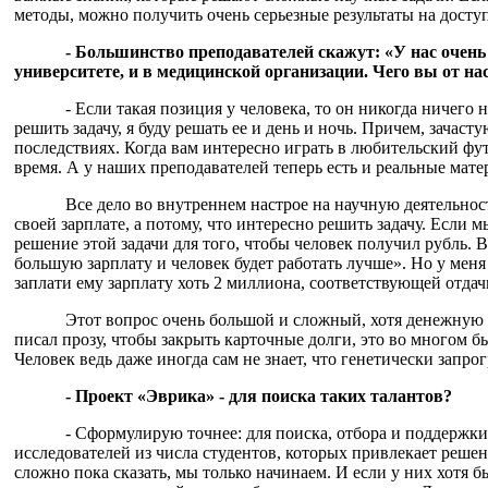
методы, можно получить очень серьезные результаты на досту
- Большинство преподавателей скажут: «У нас очень
университете, и в медицинской организации. Чего вы от на
- Если такая позиция у человека, то он никогда ничего 
решить задачу, я буду решать ее и день и ночь. Причем, зачас
последствиях. Когда вам интересно играть в любительский фу
время. А у наших преподавателей теперь есть и реальные мат
Все дело во внутреннем настрое на научную деятельнос
своей зарплате, а потому, что интересно решить задачу. Если м
решение этой задачи для того, чтобы человек получил рубль. В
большую зарплату и человек будет работать лучше». Но у меня 
заплати ему зарплату хоть 2 миллиона, соответствующей отдачи
Этот вопрос очень большой и сложный, хотя денежную
писал прозу, чтобы закрыть карточные долги, это во многом б
Человек ведь даже иногда сам не знает, что генетически зап
- Проект «Эврика» - для поиска таких талантов?
- Сформулирую точнее: для поиска, отбора и поддержки
исследователей из числа студентов, которых привлекает решен
сложно пока сказать, мы только начинаем. И если у них хотя б