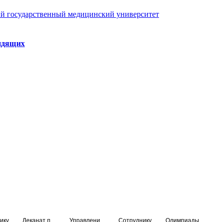
й государственный медицинский университет
идящих
ику
Деканат подготовки кадров высшей квалификации
Управление по НМО и региональному развитию здравоохранения
Сотруднику
Олимпиады