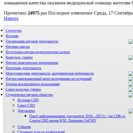
повышения качества оказания медицинской помощи жителям О
Прочитано
24975
раз
Последнее изменение Среда, 17 Сентябрь
Наверх
Структура
История
Организация научной деятельности
Научные школы
Подготовка научно-педагогических кадров
Конкурсы, гранты
Научно-практические мероприятия
Патентная деятельность
Международная деятельность, академическая мобильность
Научно-инновационный центр координации исследований
Центры коллективного пользования
НИИ микрохирургии и клинической анатомии
Совет молодых учёных
Студенческое научное общество
История СНО
Совет СНО
Документы
Пакет информационных документов 2016—2017гг. для СНК от
Совета СНО имени Ф.М. Лазаренко ОрГМУ
События
Сборники тезисов конференций