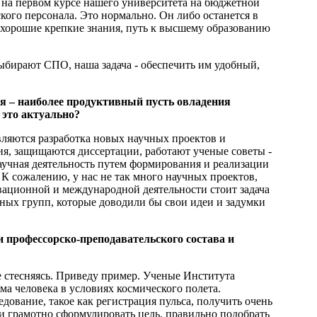
 на первом курсе нашего университета на бюджетной
кого персонала. Это нормально. Он либо останется в
 хорошие крепкие знания, путь к высшему образованию
 выбирают СПО, наша задача - обеспечить им удобный,
ния – наиболее продуктивный пусть овладения
 это актуально?
вляются разработка новых научных проектов и
ия, защищаются диссертации, работают ученые советы -
научная деятельность путем формирования и реализации
 К сожалению, у нас не так много научных проектов,
овационной и международной деятельности стоит задача
ных групп, которые доводили бы свои идеи и задумки
и профессорско-преподавательского состава и
е стесняясь. Приведу пример. Ученые Института
а человека в условиях космического полета.
едование, такое как регистрация пульса, получить очень
и грамотно сформулировать цель, правильно подобрать