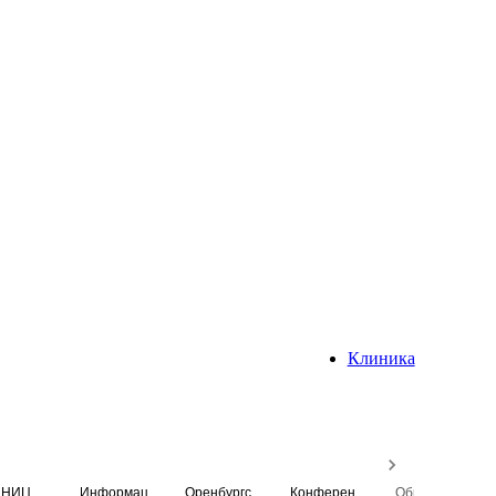
Клиника
НИЦ
Информационная система
Оренбургский медицинский вестник
Конференция
Образовательный центр истории Университета