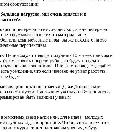
пном оборудовании.
 большая нагрузка, мы очень заняты и в
с хотите?»
нового и интересного не сделает. Когда мне интересно
тую не задумываясь о каких-то материальных
тбол или компьютерные игры, вы же находите на это
ериальные перспективы!
ть. Не потому, что завтра получишь 10 копеек плюсом к
ы будем ставить впереди рубль, то будем получать
 науке не как в экономике. Иногда утверждают, «дайте
есть убеждение, что если человек не умеет работать,
 не будет.
 мотивацию никто не отменял. Даже Достоевский
ыло его стимулом. Настоящих ученых от Бога немного.
рограммирован быть великим ученым
 возможных звезд науки или, для начала - молодых
ие научных задач в принципе. Что из этого получится,
ы один с курса станет настоящим ученым, я буду