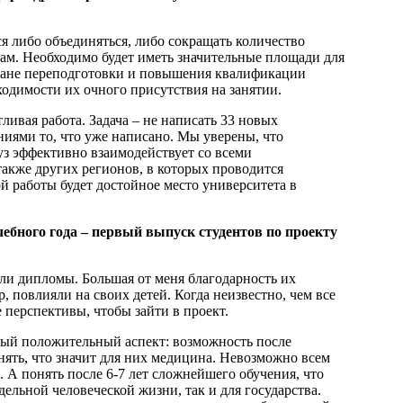
я либо объединяться, либо сокращать количество
вам. Необходимо будет иметь значительные площади для
плане переподготовки и повышения квалификации
ходимости их очного присутствия на занятии.
ливая работа. Задача – не написать 33 новых
ниями то, что уже написано. Мы уверены, что
уз эффективно взаимодействует со всеми
также других регионов, в которых проводится
й работы будет достойное место университета в
ебного года – первый выпуск студентов по проекту
чили дипломы. Большая от меня благодарность их
, повлияли на своих детей. Когда неизвестно, чем все
перспективы, чтобы зайти в проект.
мый положительный аспект: возможность после
ять, что значит для них медицина. Невозможно всем
 А понять после 6-7 лет сложнейшего обучения, что
тдельной человеческой жизни, так и для государства.