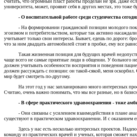
считать, что огромный пласт работы проделан не зря. Даже ес
университета, может, проявят себя в других местах, это тоже 
- О воспитательной работе среди студенчества сегод
- На формировании гражданской позиции молодого поко
эгоизмом и потребительством, которые так активно насаждали
учитывает только свои интересы. Бывает, едешь по дороге: бр
что за ним двадцать автомобилей стоят в пробке, ему все равно
Такая жизненная позиция для будущих врачей недопуст
чаще всего не самые приятные люди в общении. У больного н
должен учитывать особенности восприятия и поведения пацие
должен рассуждать с позиции: он такой-сякой, меня оскорбил.
мир будет смотреть по-другому.
На этот год у нас запланировано много интересных про
Считаю, очень важно понимать, что мы все разные, но в бази
- В сфере практического здравоохранения - тоже ам
- Они связаны с усилением взаимодействия в плане ана
существуют в практическом здравоохранении. И с оказанием 
Здесь у нас есть несколько интересных проектов. Надею
команду из практических врачей и ученых, которая сможет на