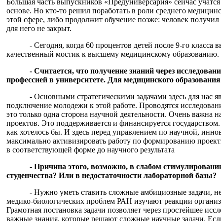
Большая часть выпускников «Предуниверсария» сейчас учатся
основе. Но кто-то решил поработать в роли среднего медицинс
этой сфере, либо продолжит обучение позже: человек получил
для него не закрыт.
- Сегодня, когда 60 процентов детей после 9-го класса
качественный мостик к высшему медицинскому образованию.
- Считается, что получение знаний через исследова
профессией в университете. Для медицинского образования
- Основными стратегическими задачами здесь для нас я
подключение молодежи к этой работе. Проводятся исследован
это только одна сторона научной деятельности. Очень важна 
проектов. Это поддерживается и финансируется государством.
как хотелось бы. И здесь перед управлением по научной, инн
максимально активизировать работу по формированию проект
в соответствующей форме до научного результата
- Причина этого, возможно, в слабом стимулировани
студенчества? Или в недостаточности лабораторной базы?
- Нужно уметь ставить сложные амбициозные задачи, н
медико-биологических проблем РАН изучают реакции организм
Грамотная постановка задачи позволяет через простейшее иссл
важные знания, которые решают сложные научные задачи. Есл