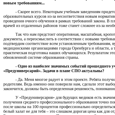
новым требованиям...
- Скорее всего. Некоторым учебным заведениям придетс
образовательных курсов из-за несоответствия новым нормати
проведения очного обучения в рамках требований закона. В 
врачей из отдаленных районов тоже станет сложнее из-за необ
Так что нам предстоит оперативная, масштабная, кропот
документа, а переосмыслить в соответствии с новыми требова
подтвердим соответствие всем установленным требованиям, в
медицинскими организациями города Оренбурга и области, а 
практическая подготовка наших обучающихся. Результатом это
обновленной системе образования страны.
- Одно из наиболее значимых событий прошедшего уч
«Предуниверсарий». Задачи в плане СПО актуальны?
- Да. Меня многое радует в этом проекте. Ребята полу
родителям. Ведь именно они поверили нам, сделали этот выбор
закончится, должны быть определенная решимость, понимание 
У «Предуниверсария» для будущих медиков есть значи
получения среднего профессионального образования точно пон
после школы на 100 процентов профессионально определиться.
белый халат не для тебя – это слишком дорогая цена как для о