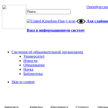
Оренбургски
Для слабов
Вход в информационную систему
Сведения об образовательной организации
Университет
Новости
Образование
Наука
Библиотека
Skip to content
Аккредитация специалистов
Кафедры
Абитуриенту
Студенту
Школьн