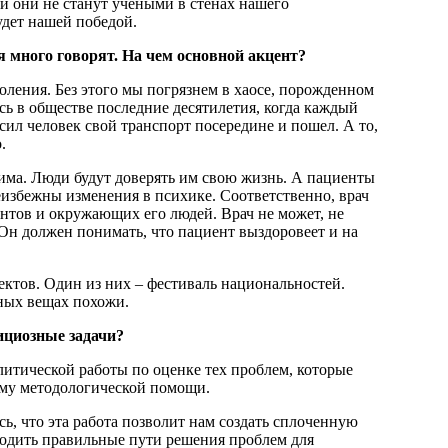
ли они не станут учеными в стенах нашего
будет нашей победой.
ня много говорят. На чем основной акцент?
ления. Без этого мы погрязнем в хаосе, порожденном
сь в обществе последние десятилетия, когда каждый
осил человек свой транспорт посередине и пошел. А то,
.
има. Люди будут доверять им свою жизнь. А пациенты
еизбежны изменения в психике. Соответственно, врач
нтов и окружающих его людей. Врач не может, не
 Он должен понимать, что пациент выздоровеет и на
ектов. Один из них – фестиваль национальностей.
сных вещах похожи.
бициозные задачи?
литической работы по оценке тех проблем, которые
ему методологической помощи.
сь, что эта работа позволит нам создать сплоченную
ходить правильные пути решения проблем для