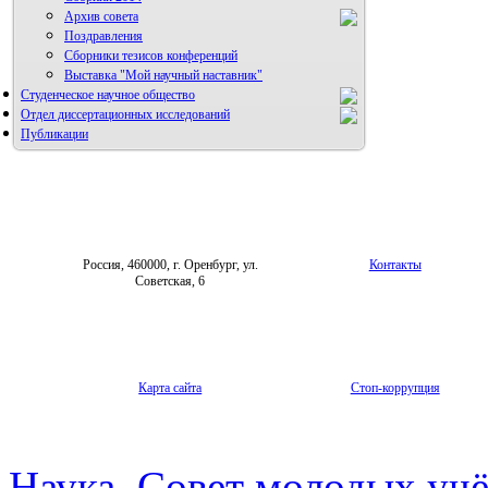
Архив совета
Поздравления
Сборники тезисов конференций
Выставка "Мой научный наставник"
Студенческое научное общество
Отдел диссертационных исследований
Публикации
Россия, 460000, г. Оренбург, ул.
Контакты
Советская, 6
Карта сайта
Стоп-коррупция
Наука
Совет молодых уч