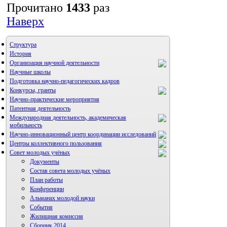
Прочитано
1433
раз
Наверх
Структура
История
Организация научной деятельности
Научные школы
Подготовка научно-педагогических кадров
Конкурсы, гранты
Научно-практические мероприятия
Патентная деятельность
Международная деятельность, академическая
мобильность
Научно-инновационный центр координации исследований
Центры коллективного пользования
НИИ микрохирургии и клинической анатомии
Совет молодых учёных
Документы
Состав совета молодых учёных
План работы
Конференции
Альманах молодой науки
События
Жилищная комиссия
Сборник 2014