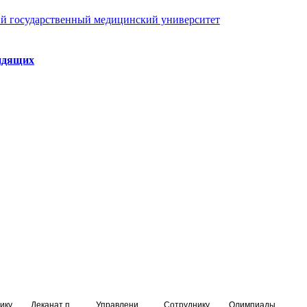
й государственный медицинский университет
идящих
ику
Деканат подготовки кадров высшей квалификации
Управление по НМО и региональному развитию здравоохранения
Сотруднику
Олимпиады