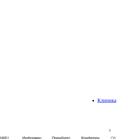
Клиника
НИЦ
Информационная система
Оренбургский медицинский вестник
Конференция
Образовательный центр истории Университета