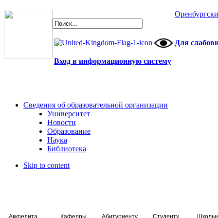
Оренбургски
Для слабов
Вход в информационную систему
Сведения об образовательной организации
Университет
Новости
Образование
Наука
Библиотека
Skip to content
Аккредитация специалистов
Кафедры
Абитуриенту
Студенту
Школьн