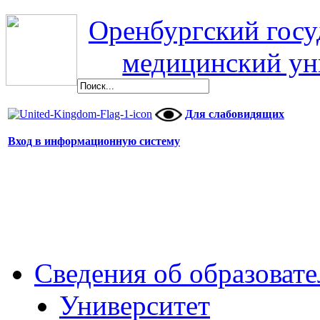
дата
Оренбургский гос
защиты
17
сентября
медицинский ун
2025
г.
Для слабовидящих
Вход в информационную систему
Сведения об образоват
Университет