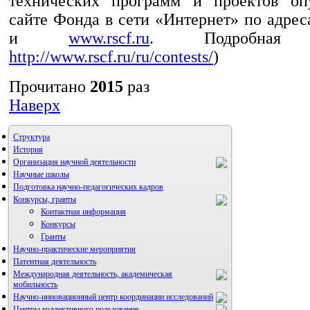
технических программ и проектов оп
сайте Фонда в сети «Интернет» по адре
и
www.rscf.ru
. Подробная и
http://www.rscf.ru/ru/contests/
)
Прочитано
2015
раз
Наверх
Структура
История
Организация научной деятельности
Научные школы
Подготовка научно-педагогических кадров
Конкурсы, гранты
Контактная информация
Конкурсы
Гранты
Научно-практические мероприятия
Патентная деятельность
Международная деятельность, академическая
мобильность
Научно-инновационный центр координации исследований
Центры коллективного пользования
НИИ микрохирургии и клинической анатомии