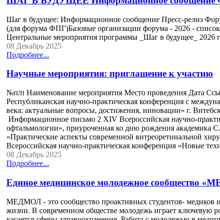
ШАГ В БУДУЩЕЕ Информационное сообщение 
Шаг в будущее: Информационное сообщение Пресс-релиз Форум
(для форума ФПГ)Базовые организации форума - 2026 - списо
Центральные мероприятия программы _Шаг в будущее_ 2026 г
08 Декабрь 2025
Подробнее...
Научные мероприятия: приглашение к участию
№п/п Наименование мероприятия Место проведения Дата Ссыл
Республиканская научно-практическая конференция с между
века: актуальные вопросы, достижения, инновации» г. Витебск,
Информационное письмо 2 XIV Всероссийская научно-практи
офтальмологии», приуроченная ко дню рождения академика С
«Практические аспекты современной витреоретинальной хирург
Всероссийская научно-практическая конференция «Новые те
08 Декабрь 2025
Подробнее...
Единое медицинское молодежное сообщество 
МЕДМОЛ - это сообщество проактивных студентов- медиков и 
жизни. В современном обществе молодежь играет ключевую ро
касается сферы здравоохранения. Работа с молодежью в медиц