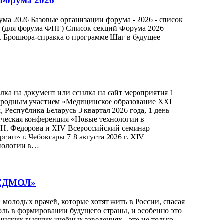
Форума 2026
а 2026 Базовые организации форума - 2026 - список
к (для форума ФПГ) Список секций Форума 2026
. Брошюра-справка о программе Шаг в будущее
ка на документ или ссылка на сайт мероприятия 1
народным участием «Медицинское образование XXI
 Республика Беларусь 3 квартал 2026 года, 1 день
ческая конференция «Новые технологии в
.Н. Федорова и XIV Всероссийский семинар
ии» г. Чебоксары 7-8 августа 2026 г. XIV
хнологии в…
«МЕДМОЛ»
молодых врачей, которые хотят жить в России, спасая
ль в формировании будущего страны, и особенно это
инских высших учебных заведениях - это не только