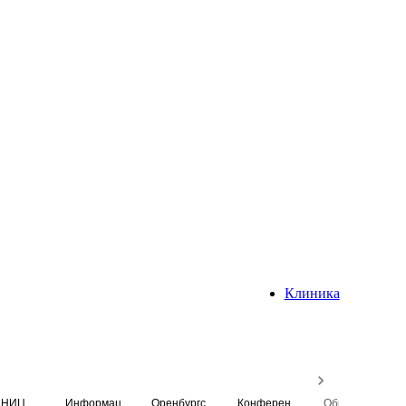
Клиника
НИЦ
Информационная система
Оренбургский медицинский вестник
Конференция
Образовательный центр истории Университета