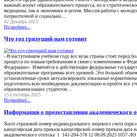
важный аспект образовательного процесса, но и стратегическ
медицины, так и экономики в целом. Миссия работы с молоде
патриотичной и социально…
02 Декабрь 2025
Подробнее...
Что год грядущий нам готовит
- В наступившем учебном году все вузы страны стоят перед б
процесса по новым требованиям в связи с изменениями в Фед
Федерации». Изменятся и действующие федеральные государс
образовательные программы всех уровней. Это большой объем
установленные сроки актуализировать локальные нормативные
подготовить всю необходимую документацию и пройти все ут
образования наших студентов…
15 Сентябрь 2025
Подробнее...
Информация о предоставлении академического о
№п/п страховой номер индивидуального лицевого счета (при 
канцелярская дата приказа канцелярский номер приказа дата н
академического отпуска 1 141-204-578 12 08.09.2025 1057-ЛО 0