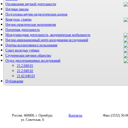
Организация научной деятельности
Научные школы
Подготовка научно-педагогических кадров
Конкурсы, гранты
Научно-практические мероприятия
Патентная деятельность
Международная деятельность, академическая мобильность
Научно-инновационный центр координации исследований
Центры коллективного пользования
НИИ микрохирургии и клинической анатомии
Совет молодых учёных
Студенческое научное общество
Отдел диссертационных исследований
21.2.049.01
21.2.049.02
21.02.049.03
Публикации
Россия, 460000, г. Оренбург,
Контакты
Факс:(3532) 50-0
ул. Советская, 6