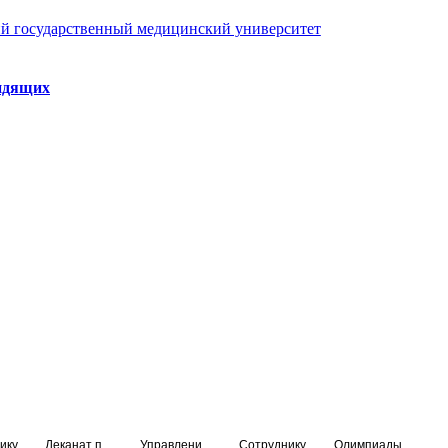
й государственный медицинский университет
идящих
ику
Деканат подготовки кадров высшей квалификации
Управление по НМО и региональному развитию здравоохранения
Сотруднику
Олимпиады