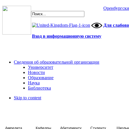
Оренбургски
Для слабов
Вход в информационную систему
Сведения об образовательной организации
Университет
Новости
Образование
Наука
Библиотека
Skip to content
Аккредитация специалистов
Кафедры
Абитуриенту
Студенту
Школьн