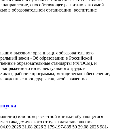
ое направление, способствующее развитию как самой
жью в образовательной организации: воспитание
ольшим вызовом: организация образовательного
еральный закон «Об образовании в Российской
твенные образовательные стандарты (ФГОСы), и
 напряженного интеллектуального труда: в
 акты, рабочие программы, методическое обеспечение,
вержденные процедуры так, чтобы качество
тпуска
наличии) или номер зачетной книжки обучающегося
ачала академического отпуска дата завершения
4.09.2025 31.08.2026 2 179-197-885 50 29.08.2025 981-