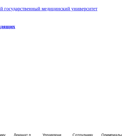
й государственный медицинский университет
идящих
ику
Деканат подготовки кадров высшей квалификации
Управление по НМО и региональному развитию здравоохранения
Сотруднику
Олимпиады