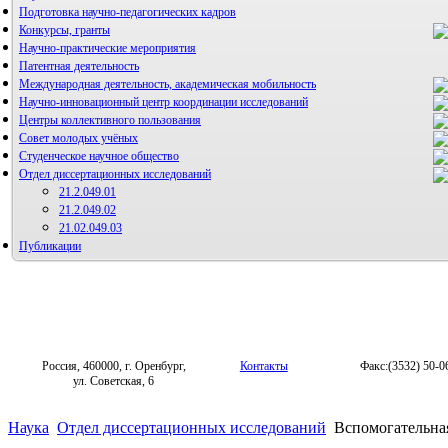
Подготовка научно-педагогических кадров
Конкурсы, гранты
Научно-практические мероприятия
Патентная деятельность
Международная деятельность, академическая мобильность
Научно-инновационный центр координации исследований
Центры коллективного пользования
НИИ микрохирургии и клинической анатомии
Совет молодых учёных
Студенческое научное общество
Отдел диссертационных исследований
21.2.049.01
21.2.049.02
21.02.049.03
Публикации
Россия, 460000, г. Оренбург,
Контакты
Факс:(3532) 50-0
ул. Советская, 6
Наука
Отдел диссертационных исследований
Вспомогательная