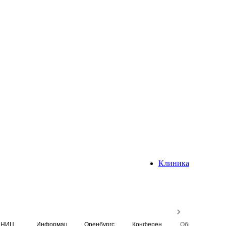
Клиника
НИЦ
Информационная система
Оренбургский медицинский вестник
Конференция
Образовательный центр истории Университета