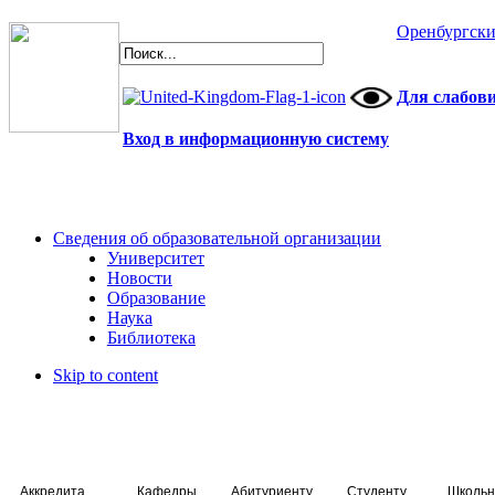
Оренбургски
Для слабов
Вход в информационную систему
Сведения об образовательной организации
Университет
Новости
Образование
Наука
Библиотека
Skip to content
Аккредитация специалистов
Кафедры
Абитуриенту
Студенту
Школьн