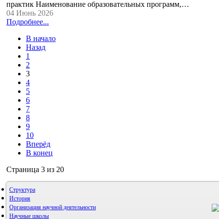
практик Наименование образовательных программ,…
04 Июнь 2026
Подробнее...
В начало
Назад
1
2
3
4
5
6
7
8
9
10
Вперёд
В конец
Страница 3 из 20
Структура
История
Организация научной деятельности
Научные школы