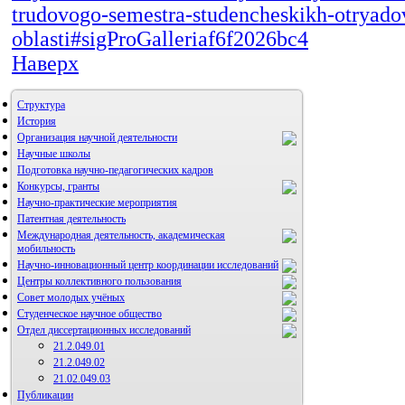
trudovogo-semestra-studencheskikh-otryado
oblasti#sigProGalleriaf6f2026bc4
Наверх
Структура
История
Организация научной деятельности
Научные школы
Подготовка научно-педагогических кадров
Конкурсы, гранты
Научно-практические мероприятия
Патентная деятельность
Международная деятельность, академическая
мобильность
Научно-инновационный центр координации исследований
Центры коллективного пользования
НИИ микрохирургии и клинической анатомии
Совет молодых учёных
Студенческое научное общество
Отдел диссертационных исследований
21.2.049.01
21.2.049.02
21.02.049.03
Публикации