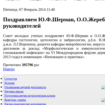
Пятница, 07 Февраль 2014 11:40
Поздравляем Ю.Ф.Шерман, О.О.Жеребя
руководителей
Совет молодых ученых поздравляет Ю.Ф.Шерман и О.О.Жер
кафедры гистологии, цитологии и эмбриологии, д.б.н. Н.
д.м.н. Л.Г.Воронину, доцента кафедры микробиологии, вирусол
дипломом за доклад «Морфологические и иммунологич
гонококковой инфекции» на VI Международном форуме дермат
2013 года) в номинации «Инновации и практика».
Прочитано
395796
раз
Наверх
Структура
История
Организация научной деятельности
Научные школы
Подготовка научно-педагогических кадров
Конкурсы, гранты
Научно-практические мероприятия