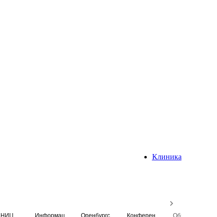
Клиника
НИЦ
Информационная система
Оренбургский медицинский вестник
Конференция
Образовательный центр истории Университета