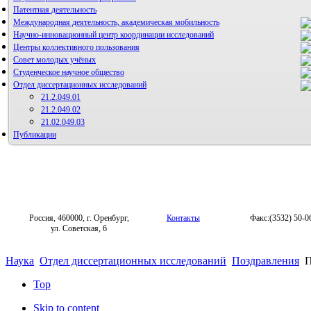
Патентная деятельность
Международная деятельность, академическая мобильность
Научно-инновационный центр координации исследований
Центры коллективного пользования
НИИ микрохирургии и клинической анатомии
Совет молодых учёных
Студенческое научное общество
Отдел диссертационных исследований
21.2.049.01
21.2.049.02
21.02.049.03
Публикации
Россия, 460000, г. Оренбург,
Контакты
Факс:(3532) 50-0
ул. Советская, 6
Наука
Отдел диссертационных исследований
Поздравления
П
Top
Skip to content