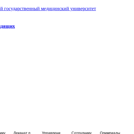
й государственный медицинский университет
идящих
ику
Деканат подготовки кадров высшей квалификации
Управление по НМО и региональному развитию здравоохранения
Сотруднику
Олимпиады