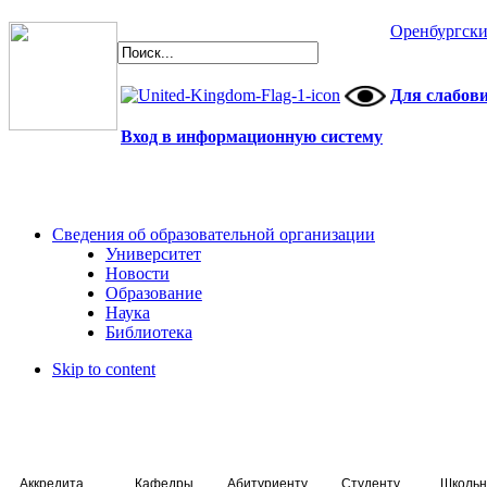
Оренбургски
Для слабов
Вход в информационную систему
Сведения об образовательной организации
Университет
Новости
Образование
Наука
Библиотека
Skip to content
Аккредитация специалистов
Кафедры
Абитуриенту
Студенту
Школьн