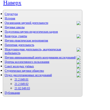
Наверх
Структура
История
Организация научной деятельности
Научные школы
Подготовка научно-педагогических кадров
Конкурсы, гранты
Научно-практические мероприятия
Патентная деятельность
Международная деятельность, академическая
мобильность
Научно-инновационный центр координации исследований
Центры коллективного пользования
НИИ микрохирургии и клинической анатомии
Совет молодых учёных
Студенческое научное общество
Отдел диссертационных исследований
21.2.049.01
21.2.049.02
21.02.049.03
Публикации