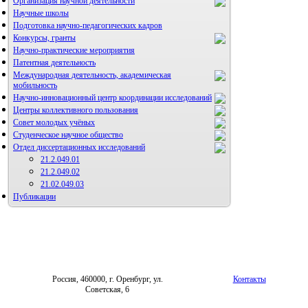
Организация научной деятельности
Научные школы
Подготовка научно-педагогических кадров
Конкурсы, гранты
Научно-практические мероприятия
Патентная деятельность
Международная деятельность, академическая
мобильность
Научно-инновационный центр координации исследований
Центры коллективного пользования
НИИ микрохирургии и клинической анатомии
Совет молодых учёных
Студенческое научное общество
Отдел диссертационных исследований
21.2.049.01
21.2.049.02
21.02.049.03
Публикации
Россия, 460000, г. Оренбург, ул.
Контакты
Советская, 6