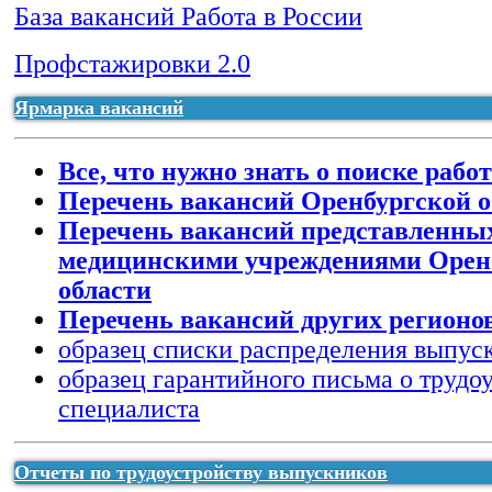
База вакансий Работа в России
Профстажировки 2.0
ярмарка вакансий 2022 график подключений
Ярмарка вакансий
Все, что нужно знать о поиске рабо
Перечень вакансий Оренбургской о
Перечень вакансий представленны
медицинскими учреждениями Орен
области
Перечень вакансий других регионо
образец списки распределения выпус
Отчёт по трудоустройству за 2020-2022 гг
образец гарантийного письма о трудо
Отчёт по трудоустройству за 2019-2021гг
Отчёт по трудоустройству за 2014 год
специалиста
Отчёт по трудоустройству за 2017-2019 год
Отчёт по трудоустройству за 2015 год
Отчеты по трудоустройству выпускников