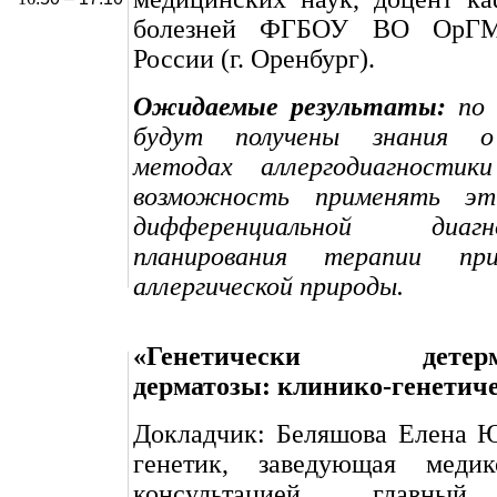
болезней ФГБОУ ВО ОрГМ
России (г. Оренбург).
Ожидаемые результаты:
по 
будут получены знания о
методах аллергодиагности
возможность применять эт
дифференциальной диа
планирования терапии пр
аллергической природы.
«Генетически детерми
дерматозы: клинико-генетиче
Докладчик: Беляшова Елена Ю
генетик, заведующая медико
консультацией, главный