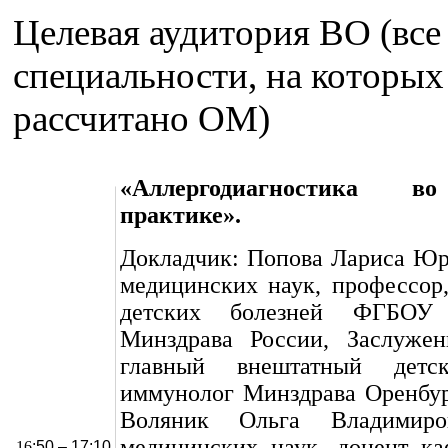
Целевая аудитория ВО (все
специальности, на которых
рассчитано ОМ)
«Аллергодиагностика в
практике».
Докладчик: Попова Лариса Юр
медицинских наук, профессор,
детских болезней ФГБ
Минздрава России, Заслуже
главный внештатный детски
иммунолог Минздрава Оренбур
Воляник Ольга Владимиро
медицинских наук, доцент ка
16
:50 – 17:10