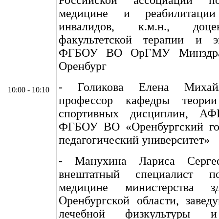
медицине и реабилитаци
инвалидов, к.м.н., доц
факультетской терапии и э
ФГБОУ ВО ОрГМУ Минздрав
Оренбург
- Голикова Елена Михайло
10:00 - 10:10
профессор кафедры теори
спортивных дисциплин, 
ФГБОУ ВО «Оренбургский го
педагогический университет»
- Манухина Лариса Сергее
внештатный специалист п
медицине министерства здр
Оренбургской области, завед
лечебной физкультуры и