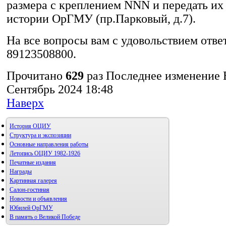
размера с креплением NNN и передать их 
истории ОрГМУ (пр.Парковый, д.7).
На все вопросы вам с удовольствием отве
89123508800.
Прочитано
629
раз
Последнее изменение 
Сентябрь 2024 18:48
Наверх
История ОЦИУ
Структура и экспозиции
Основные направления работы
Летопись ОЦИУ 1982-1926
Печатные издания
Награды
Картинная галерея
Салон-гостиная
Новости и объявления
Юбилей ОрГМУ
В память о Великой Победе