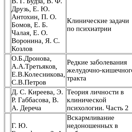
В. Г. Будза, В. Ф.
Друзь, Е. Ю.
Антохин, П. О.
Клинические задачи
Бомов, Е. Б.
по психиатрии
Чалая, Е. О.
Воронина, Я. С.
Козлов
О.Б.Дронова,
Редкие заболевания
А.А.Третьяков,
желудочно-кишечног
Е.В.Колесникова,
тракта
С.В.Петров
Д. С. Киреева, Э.
Теория личности в
Р. Габбасова, В.
клинической
А. Дереча
психологии. Часть 2
Вскармливание
Г. Ю.
недоношенных в