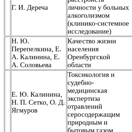
Г. И. Дереча
личности у больных
алкоголизмом
(клинико-системное
исследование)
Н. Ю.
Качество жизни
Перепелкина, Е.
населения
А. Калинина, Е.
Оренбургской
А. Соловьева
области
Токсикология и
судебно-
медицинская
Е. Ю. Калинина,
экспертиза
Н. П. Сетко, О. Д.
отравлений
Ягмуров
серосодержащим
природным и
бытовым газом