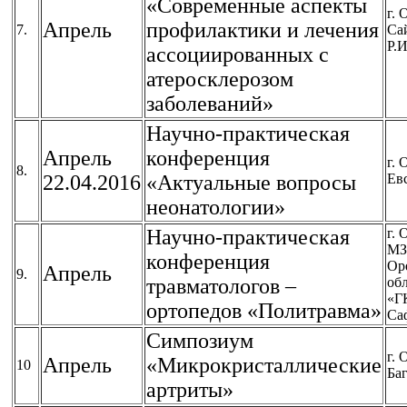
«Современные аспекты
г. 
Апрель
профилактики и лечения
7.
Са
Р.И
ассоциированных с
атеросклерозом
заболеваний»
Научно-практическая
Апрель
конференция
г. 
8.
22.04.2016
«Актуальные вопросы
Ев
неонатологии»
Научно-практическая
г. 
МЗ
конференция
Ор
Апрель
9.
травматологов –
об
«Г
ортопедов «Политравма»
Са
Симпозиум
г. 
Апрель
«Микрокристаллические
10
Баг
артриты»