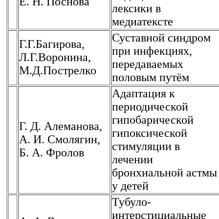
Е. Н. Поснова
лексики в
медиатексте
Суставной синдром
Г.Г.Багирова,
при инфекциях,
Л.Г.Воронина,
передаваемых
М.Д.Пострелко
половым путём
Адаптация к
периодической
гипобарической
Г. Д. Алеманова,
гипоксической
А. И. Смолягин,
стимуляции в
Б. А. Фролов
лечении
бронхиальной астмы
у детей
Тубуло-
интерстициальные