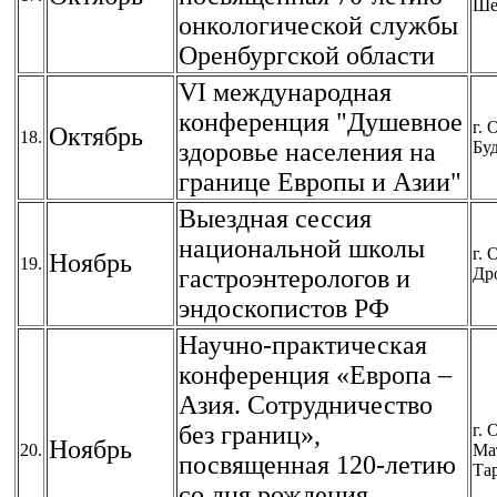
Ше
онкологической службы
Оренбургской области
VI международная
конференция "Душевное
г. 
Октябрь
18.
здоровье населения на
Буд
границе Европы и Азии"
Выездная сессия
национальной школы
г. 
Ноябрь
19.
гастроэнтерологов и
Др
эндоскопистов РФ
Научно-практическая
конференция «Европа –
Азия. Сотрудничество
без границ»,
г. 
Ноябрь
20.
Ма
посвященная 120-летию
Та
со дня рождения