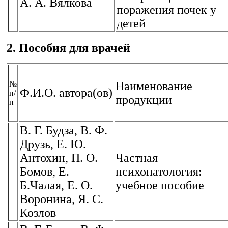
А. А. Вялкова
поражения почек у
детей
2. Пособия для врачей
№
Наименование
Ф.И.О. автора(ов)
п/
продукции
п
В. Г. Будза, В. Ф.
Друзь, Е. Ю.
Антохин, П. О.
Частная
Бомов, Е.
психопатология:
Б.Чалая, Е. О.
учебное пособие
Воронина, Я. С.
Козлов