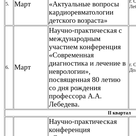
г. 
Март
«Актуальные вопросы
5.
Ле
кардиоревматологии
детского возраста»
Научно-практическая с
международным
участием конференция
«Современная
диагностика и лечение в
г. 
Март
6.
неврологии»,
До
посвященная 80 летию
со дня рождения
профессора А.А.
Лебедева.
II квартал
Научно-практическая
конференция