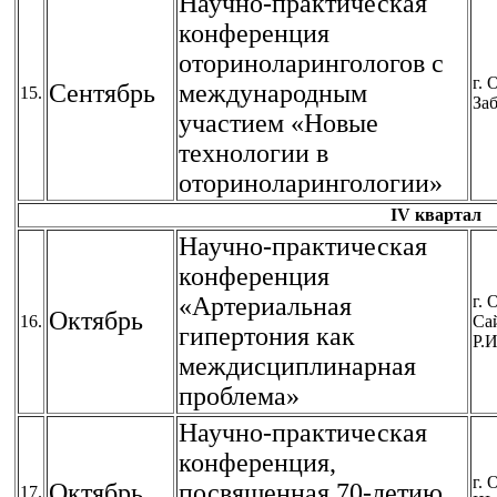
Научно-практическая
конференция
оториноларингологов с
г. 
Сентябрь
международным
15.
Заб
участием «Новые
технологии в
оториноларингологии»
IV квартал
Научно-практическая
конференция
«Артериальная
г. 
Октябрь
16.
Са
гипертония как
Р.И
междисциплинарная
проблема»
Научно-практическая
конференция,
г. 
Октябрь
посвященная 70-летию
17.