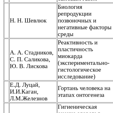
Биология
репродукции
Н. Н. Шевлюк
позвоночных и
негативные факторы
среды
Реактивность и
пластичность
А. А. Стадников,
миокарда
С. П. Саликова,
(экспериментально-
Ю. В. Лискова
гистологическое
исследование)
Е.Д. Луцай,
Гортань человека на
И.И.Каган,
этапах онтогенеза
Л.М.Железнов
Гигиеническая