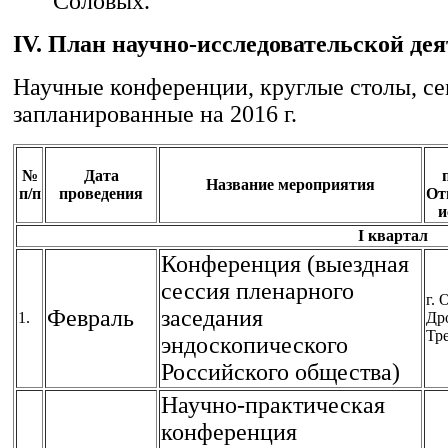
Соловых.
IV. План научно-исследовательской де
Научные конференции, круглые столы, с
запланированные на 2016 г.
№
Дата
Название мероприятия
п/п
проведения
От
и
I квартал
Конференция (выездная
сессия пленарного
г. 
Февраль
заседания
1.
Др
Тр
эндоскопического
Российского общества)
Научно-практическая
конференция