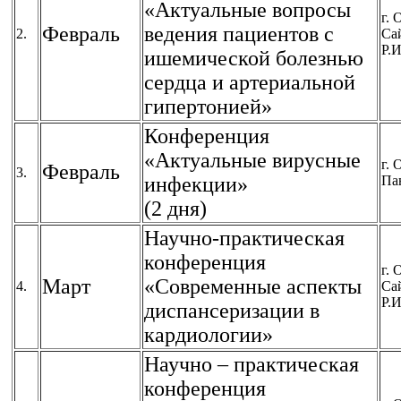
«Актуальные вопросы
г. 
Февраль
ведения пациентов с
2.
Са
Р.И
ишемической болезнью
сердца и артериальной
гипертонией»
Конференция
«Актуальные вирусные
г. 
Февраль
3.
инфекции»
Па
(2 дня)
Научно-практическая
конференция
г. 
Март
«Современные аспекты
4.
Са
Р.И
диспансеризации в
кардиологии»
Научно – практическая
конференция