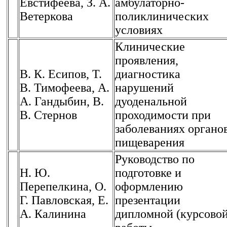
Евстифеева, З. А.
амбулаторно-
Ветеркова
поликлинических
условиях
Клинические
проявления,
В. К. Есипов, Т.
диагностика
В. Тимофеева, А.
нарушений
А. Гандыбин, В.
дуоденальной
В. Стернов
проходимости при
заболеваниях органо
пищеварения
Руководство по
Н. Ю.
подготовке и
Перепелкина, О.
оформлению
Г. Павловская, Е.
презентации
А. Калинина
дипломной (курсовой