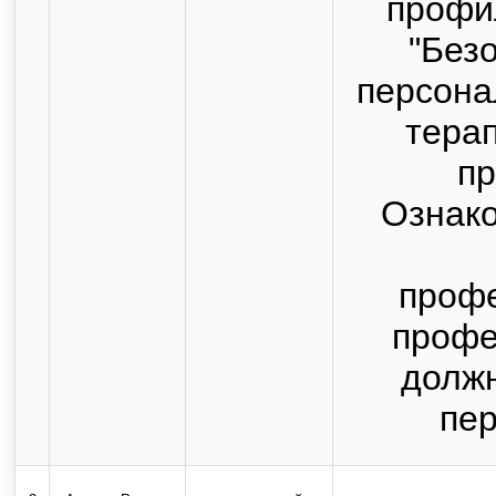
профи
"Без
персона
терап
пр
Ознако
профе
профе
должн
пер