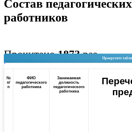
Состав педагогических
работников
Прочитано
1873
раз
Прокрутите табли
Наверх
№
ФИО
Занимаемая
Переч
п/
педагогического
должность
п
работника
педагогического
пре
работника
Россия, 460000, г. Оренбург, ул.
Контакты
Советская, 6