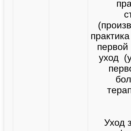
пра
с
(произ
практика
первой 
уход (
перв
бол
терап
Уход 