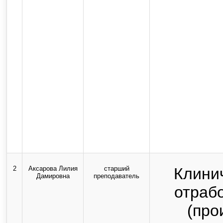
медицинский университет" 
Российско
Все прав
Использование текстовых, а
возможно только с письмен
с
2
Аксарова Лилия
старший
Клини
Дамировна
преподаватель
отраб
(про