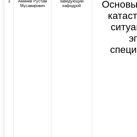
3
Аминев Рустам
заведующий
Основы
Мусавирович
кафедрой
катас
ситуа
э
специ