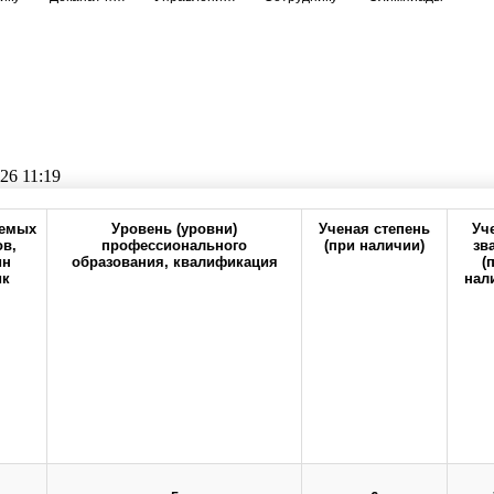
26 11:19
Прокрутите таблицу вправо для просмотра всех колонок
аемых
Уровень (уровни)
Ученая степень
Уч
в,
профессионального
(при наличии)
зв
ин
образования, квалификация
(
ик
нал
6-20
office@orgma.ru
Карта сайта
Стоп-коррупц
рия
Состав педагогических работников
о бюджетного образовательного учреждения высшего образования "Оренбургс