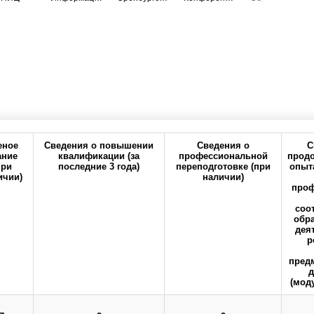
еное
Сведения о повышении
Сведения о
С
ание
квалификации (за
профессиональной
прод
при
последние 3 года)
переподготовке (при
опыта
ичии)
наличии)
проф
ия
Политика
Реквизиты
конфиденциальности
соо
обр
дея
р
предм
д
(мод
кий государственный медицинский университет" Министерства