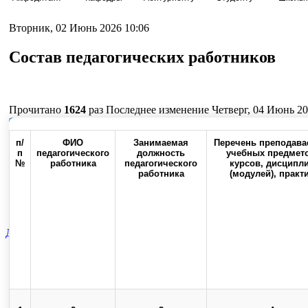
Вторник, 02 Июнь 2026 10:06
Состав педагогических работников
Прочитано
1624
раз
Последнее изменение Четверг, 04 Июнь 20
Наверх
п/
ФИО
Занимаемая
Перечень преподав
п
педагогического
должность
учебных предмето
№
работника
педагогического
курсов, дисципл
работника
(модулей), практ
Россия, 460000, г. Оренбург,
Контакты
Факс:(3532) 50-0
ул. Советская, 6
Диссертационный отдел
21.02.049.03
Вспомогательная катего
Top
Skip to content
Copyright © 2013-2025 Официальный сайт федерального государственног