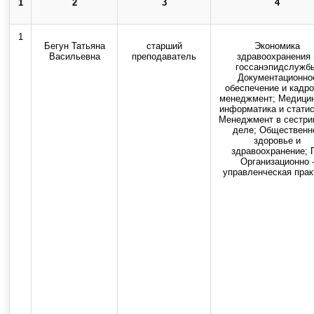
1
2
3
4
Использование текстовых, ау
1
Бегун Татьяна
старший
Экономика
Васильевна
преподаватель
здравоохранения 
госсанэпидслужб
Документационно
обеспечение и кадр
менеджмент; Медици
информатика и статис
Менеджмент в сестри
деле; Общественн
здоровье и
здравоохранение; 
Организационно 
управленческая прак