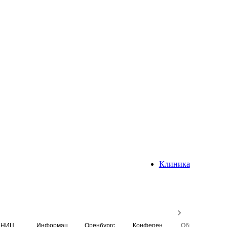
Клиника
НИЦ
Информационная система
Оренбургский медицинский вестник
Конференция
Образовательный центр истории Университета