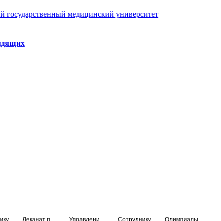
й государственный медицинский университет
идящих
ику
Деканат подготовки кадров высшей квалификации
Управление по НМО и региональному развитию здравоохранения
Сотруднику
Олимпиады