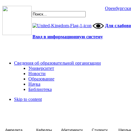
Оренбургски
Для слабов
Вход в информационную систему
Сведения об образовательной организации
Университет
Новости
Образование
Наука
Библиотека
Skip to content
Аккредитация специалистов
Кафедры
Абитуриенту
Студенту
Школьн