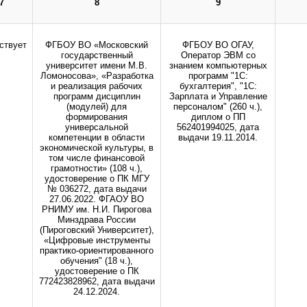
7
8
9
инистрации сайта.
ствует
ФГБОУ ВО «Московский
ФГБОУ ВО ОГАУ,
государственный
Оператор ЭВМ со
университет имени М.В.
знанием компьютерных
Ломоносова», «Разработка
программ "1С:
и реализация рабочих
бухгалтерия", "1С:
программ дисциплин
Зарплата и Управление
(модулей) для
персоналом" (260 ч.),
формирования
диплом о ПП
универсальной
562401994025, дата
компетенции в области
выдачи 19.11.2014.
экономической культуры, в
том числе финансовой
грамотности» (108 ч.),
удостоверение о ПК МГУ
№ 036272, дата выдачи
27.06.2022. ФГАОУ ВО
РНИМУ им. Н.И. Пирогова
Минздрава России
(Пироговский Университет),
«Цифровые инструменты
практико-ориентированного
обучения" (18 ч.),
удостоверение о ПК
772423828962, дата выдачи
24.12.2024.