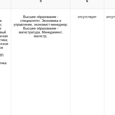
5
6
здравоохранения Российской Федерации.
Все права защищены.
дио-, фото- и видеоматериалов возможно только с письменного разрешения адм
Высшее образование -
отсутствует
отсут
и
специалитет, Экономика и
ы;
управление, экономист-менеджер;
е
Высшее образование -
овый
магистратура, Менеджмент,
нская
магистр;
тика;
нское
ое
ПП
-
тика