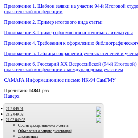
Приложение 1. Шаблон заявки на участие 94-й Итоговой студе
практической конференции
Приложение 2. Пример итогового вида статьи
Приложение 3. Пример оформления источников литературы
Приложение 4. Требования к оформлению библиографическог
Приложение 5. Таблица сокращений ученых степеней и учены
Приложение 6. Глоссарий XX Всероссийской (94-й Итоговой) 
практической конференции c международным участием
САМАРА Информационное письмо ИК-94 СамГМУ
Прочитано
14841
раз
Наверх
21.2.049.01
21.2.049.02
21.02.049.03
Состав диссертационного совета
Объявления о защите диссертаций
Диссертации