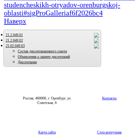
studencheskikh-otryadov-orenburgskoj-
oblasti#sigProGalleriaf6f2026bc4
Наверх
21.2.049.01
21.2.049.02
21.02.049.03
Состав диссертационного совета
Объявления о защите диссертаций
Диссертации
Россия, 460000, г. Оренбург, ул.
Контакты
Советская, 6
Карта сайта
Стоп-коррупция