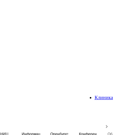
Клиника
НИЦ
Информационная система
Оренбургский медицинский вестник
Конференция
Образовательный центр истории Университета