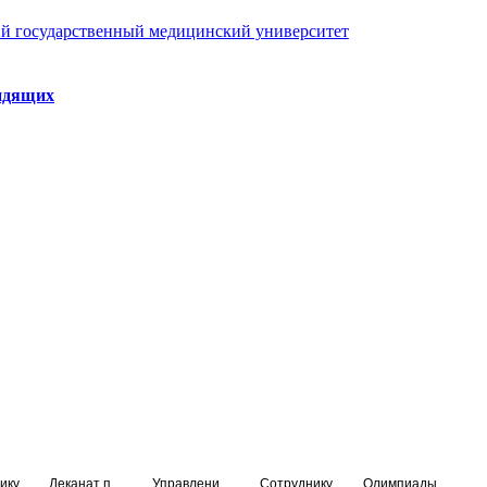
й государственный медицинский университет
идящих
ику
Деканат подготовки кадров высшей квалификации
Управление по НМО и региональному развитию здравоохранения
Сотруднику
Олимпиады