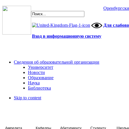
Оренбургски
Для слабов
Вход в информационную систему
Сведения об образовательной организации
Университет
Новости
Образование
Наука
Библиотека
Skip to content
Аккредитация специалистов
Кафедры
Абитуриенту
Студенту
Школьн