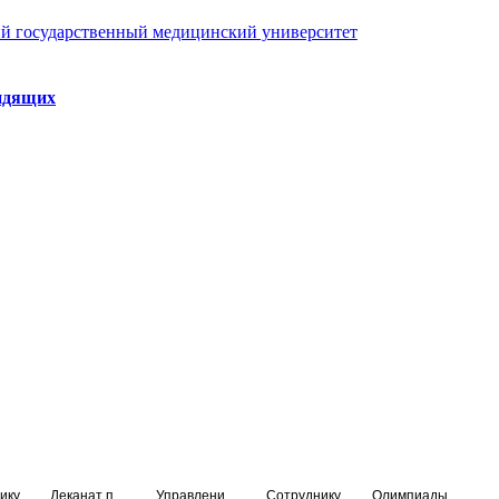
й государственный медицинский университет
идящих
ику
Деканат подготовки кадров высшей квалификации
Управление по НМО и региональному развитию здравоохранения
Сотруднику
Олимпиады