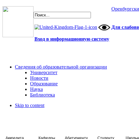
Оренбургски
Для слабов
Вход в информационную систему
Сведения об образовательной организации
Университет
Новости
Образование
Наука
Библиотека
Skip to content
Аккредитация специалистов
Кафедры
Абитуриенту
Студенту
Школьн