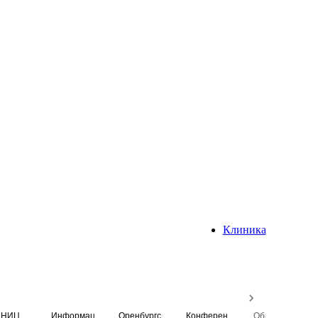
Клиника
НИЦ
Информационная система
Оренбургский медицинский вестник
Конференция
Образовательный центр истории Университета