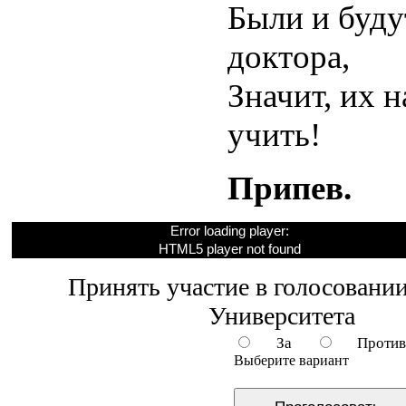
Были и буд
доктора,
Значит, их н
учить!
Припев.
Error loading player:
HTML5 player not found
Принять участие в голосовании
Университета
За
Проти
Выберите вариант