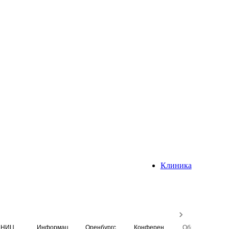
Клиника
НИЦ
Информационная система
Оренбургский медицинский вестник
Конференция
Образовательный центр истории Университета