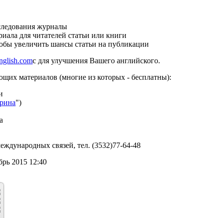
следования журналы
риала для читателей статьи или книги
тобы увеличить шансы статьи на публикации
nglish.com
с для улучшения Вашего английского.
щих материалов (многие из которых - бесплатны):
и
рина
")
а
ждународных связей, тел. (3532)77-64-48
брь 2015 12:40