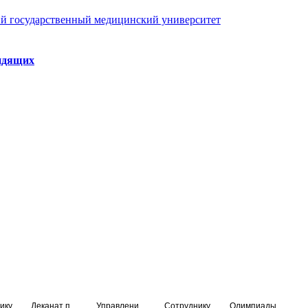
й государственный медицинский университет
идящих
ику
Деканат подготовки кадров высшей квалификации
Управление по НМО и региональному развитию здравоохранения
Сотруднику
Олимпиады