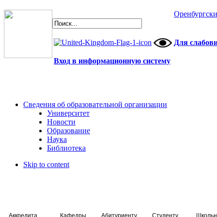
Оренбургски
Для слабов
Вход в информационную систему
Сведения об образовательной организации
Университет
Новости
Образование
Наука
Библиотека
Skip to content
Аккредитация специалистов
Кафедры
Абитуриенту
Студенту
Школьн