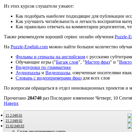
Из этих курсов слушатели узнают:
Как подобрать наиболее подходящие для публикации ис
Как улучшить читабельность и легкость восприятия мате
Как правильно отвечать на комментарии рецензентов, ч
Также рекомендуем хороший сервис онлайн обучения
Puzzle-E
На
Puzzle-English.com
можно найти большое количество обучаю
Фильмы и сериалы на английском
с русскими субтитрам
Обучающие игры ("
Багаж слов
", "
Мастер фраз
" и "
Викто
Видеоуроки по грамматике
Аудиопазлы
и
Видеопазлы
, озвученные носителями язык
Словарь с видеопримерами фраз
для всех слов
По вопросам обращаться в отдел инновационных проектов и ме
Прочитано
284740
раз
Последнее изменение Четверг, 10 Сентя
Наверх
21.2.049.01
21.2.049.02
21.02.049.03
Состав диссертационного совета