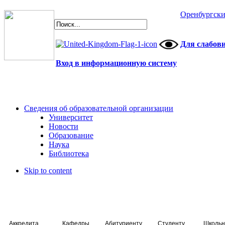
Оренбургски
Для слабов
Вход в информационную систему
Сведения об образовательной организации
Университет
Новости
Образование
Наука
Библиотека
Skip to content
Аккредитация специалистов
Кафедры
Абитуриенту
Студенту
Школьн