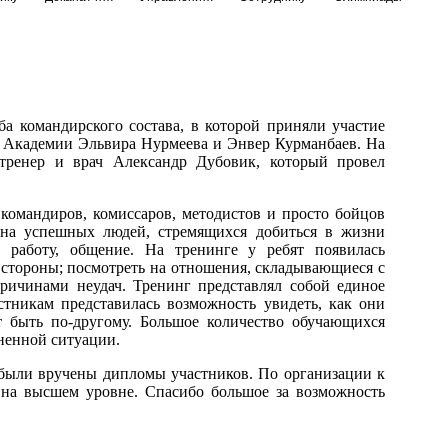
а командирского состава, в которой приняли участие
й Академии Эльвира Нурмеева и Энвер Курманбаев. На
тренер и врач Александр Дубовик, который провел
 командиров, комиссаров, методистов и просто бойцов
 на успешных людей, стремящихся добиться в жизни
 работу, общение. На тренинге у ребят появилась
о стороны; посмотреть на отношения, складывающиеся с
ричинами неудач. Тренинг представлял собой единое
стникам представилась возможность увидеть, как они
 быть по-другому. Большое количество обучающихся
ненной ситуации.
были вручены дипломы участников. По организации к
 на высшем уровне. Спасибо большое за возможность