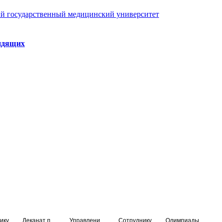
й государственный медицинский университет
идящих
ику
Деканат подготовки кадров высшей квалификации
Управление по НМО и региональному развитию здравоохранения
Сотруднику
Олимпиады