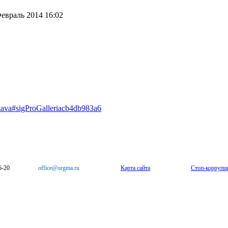
евраль 2014 16:02
stava#sigProGalleriacb4db983a6
6-20
office@orgma.ru
Карта сайта
Стоп-коррупц