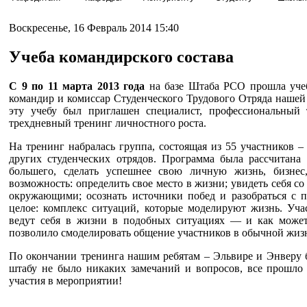
Воскресенье, 16 Февраль 2014 15:40
Учеба командирского состава
С 9 по 11 марта 2013 года
на базе Штаба РСО прошла учеб
командир и комиссар Студенческого Трудового Отряда наше
эту учебу был приглашен специалист, профессиональный 
трехдневный тренинг личностного роста.
На тренинг набралась группа, состоящая из 55 участников –
других студенческих отрядов. Программа была рассчитана
большего, сделать успешнее свою личную жизнь, бизнес,
возможность: определить свое место в жизни; увидеть себя с
окружающими; осознать источники побед и разобраться с п
целое: комплекс ситуаций, которые моделируют жизнь. Уча
ведут себя в жизни в подобных ситуациях — и как может
позволило смоделировать общение участников в обычной жиз
По окончании тренинга нашим ребятам – Эльвире и Энверу 
штабу не было никаких замечаний и вопросов, все прошло
участия в мероприятии!