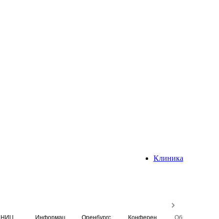
Клиника
НИЦ
Информационная система
Оренбургский медицинский вестник
Конференция
Образовательный центр истории Университета