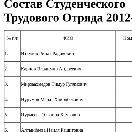
Состав Студенческого
Трудового Отряда 2012-
№ п/п
ФИО
Ном
1.
Иткулов Ринат Радикович
2.
Карпов Владимир Андреевич
3.
Мирзаахмедов Тимур Гулямович
4.
Нурумов Марат Хайрлбекович
5.
Нурмеева Эльвира Хамзовна
6.
Алтынбаева Наиля Рашитовна