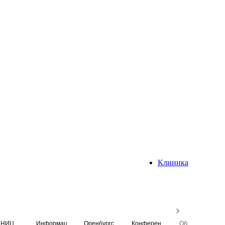
Клиника
НИЦ
Информационная система
Оренбургский медицинский вестник
Конференция
Образовательный центр истории Университета