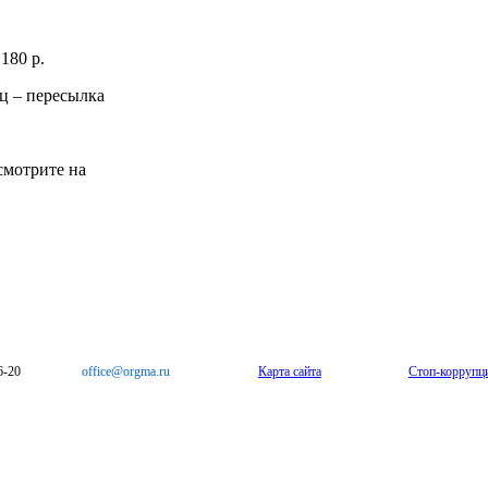
180 р.
ц – пересылка
смотрите на
6-20
office@orgma.ru
Карта сайта
Стоп-коррупц