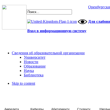
Оренбургски
Для слабов
Вход в информационную систему
Сведения об образовательной организации
Университет
Новости
Образование
Наука
Библиотека
Skip to content
Аккредитация специалистов
Кафедры
Абитуриенту
Студенту
Школьн