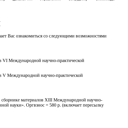
И
шает Вас ознакомиться со следующими возможностями
лов VI Международной научно-практической
лов V Международной научно-практической
 в сборнике материалов XIII Международной научно-
ой науки». Оргвзнос = 580 р. (включает пересылку