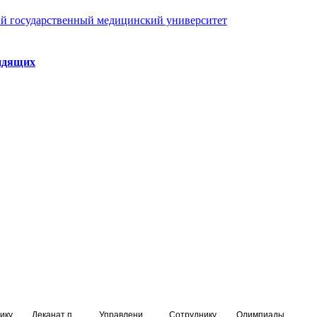
й государственный медицинский университет
идящих
ику
Деканат подготовки кадров высшей квалификации
Управление по НМО и региональному развитию здравоохранения
Сотруднику
Олимпиады