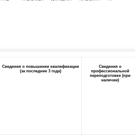
Сведения о повышении квалификации
Сведения о
(за последние 3 года)
профессиональной
переподготовке (при
наличии)
ия
Политика
Реквизиты
конфиденциальности
кий государственный медицинский университет" Министерства