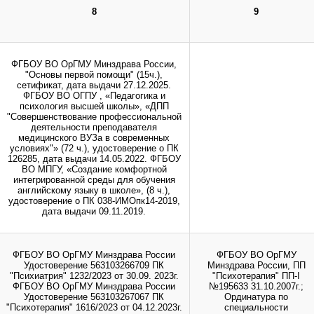
8
9
инистрации сайта.
ФГБОУ ВО ОрГМУ Минздрава России,
"Основы первой помощи" (15ч.),
сетификат, дата выдачи 27.12.2025.
ФГБОУ ВО ОГПУ , «Педагогика и
психология высшей школы», «ДПП
"Совершенствование профессиональной
деятельности преподавателя
медицинского ВУЗа в современных
условиях"» (72 ч.), удостоверение о ПК
126285, дата выдачи 14.05.2022. ФГБОУ
ВО МПГУ, «Создание комфортной
интегрированной среды для обучения
английскому языку в школе», (8 ч.),
удостоверение о ПК 038-ИМОпк14-2019,
дата выдачи 09.11.2019.
ФГБОУ ВО ОрГМУ Минздрава России
ФГБОУ ВО ОрГМУ
Удостоверение 563103266709 ПК
Минздрава России, ПП
"Психиатрия" 1232/2023 от 30.09. 2023г.
"Психотерапия" ПП-I
ФГБОУ ВО ОрГМУ Минздрава России
№195633 31.10.2007г.;
Удостоверение 563103267067 ПК
Ординатура по
"Психотерапия" 1616/2023 от 04.12.2023г.
специальности