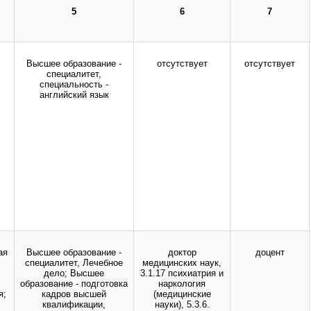
здравоохранения Российской Федерации.
5
6
7
Все права защищены.
дио-, фото- и видеоматериалов возможно только с письменного разрешения адм
Высшее образование -
отсутствует
отсутствует
специалитет,
специальность -
английский язык
ая
Высшее образование -
доктор
доцент
специалитет, Лечебное
медицинских наук,
дело; Высшее
3.1.17 психиатрия и
образование - подготовка
наркология
я;
кадров высшей
(медицинские
квалификации,
науки), 5.3.6.