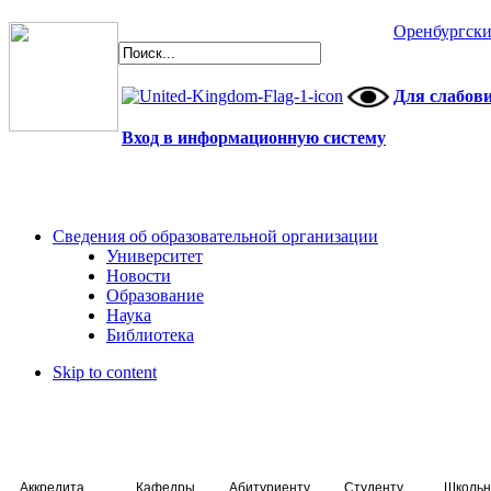
Оренбургски
Для слабов
Вход в информационную систему
Сведения об образовательной организации
Университет
Новости
Образование
Наука
Библиотека
Skip to content
Аккредитация специалистов
Кафедры
Абитуриенту
Студенту
Школьн