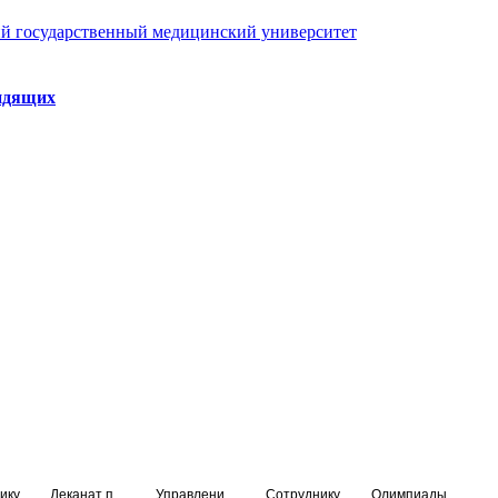
й государственный медицинский университет
идящих
ику
Деканат подготовки кадров высшей квалификации
Управление по НМО и региональному развитию здравоохранения
Сотруднику
Олимпиады