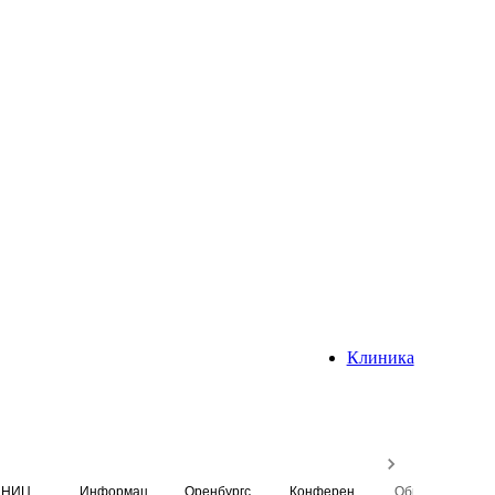
Клиника
НИЦ
Информационная система
Оренбургский медицинский вестник
Конференция
Образовательный центр истории Университета