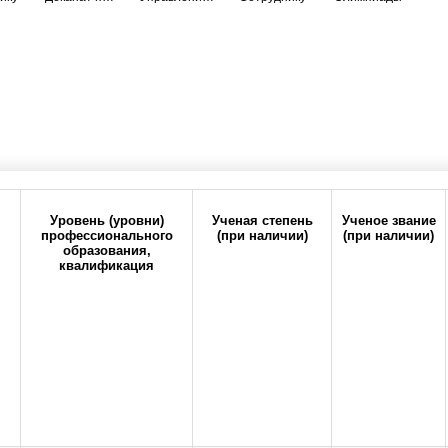
Прокрутите таблицу вправо для просмотра всех колонок
Уровень (уровни)
Ученая степень
Ученое звание
профессионального
(при наличии)
(при наличии)
образования,
квалификация
6-20
office@orgma.ru
Карта сайта
Стоп-коррупц
атегория
Состав педагогических работников
о бюджетного образовательного учреждения высшего образования "Оренбургс