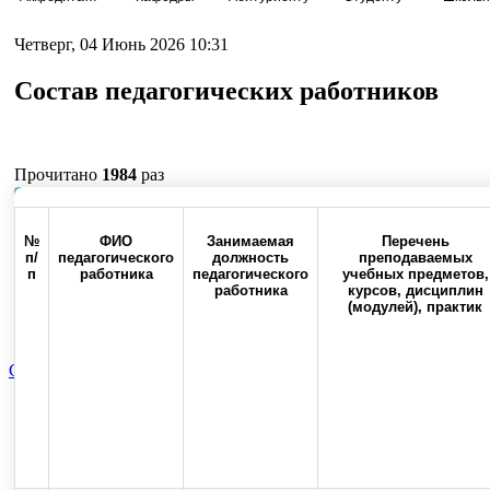
Четверг, 04 Июнь 2026 10:31
Состав педагогических работников
Прочитано
1984
раз
Наверх
№
ФИО
Занимаемая
Перечень
п/
педагогического
должность
преподаваемых
п
работника
педагогического
учебных предметов,
работника
курсов, дисциплин
Россия, 460000, г. Оренбург,
Контакты
Факс:(3532) 50-0
(модулей), практик
ул. Советская, 6
Сведения об образовательной организации
Вспомогательная к
Top
Skip to content
Copyright © 2013-2025 Официальный сайт федерального государственног