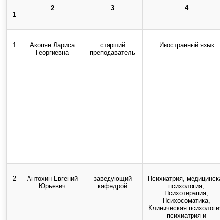
2
3
4
1
Использование текстовых, ау
1
Акопян Лариса
старший
Иностранный язык
Георгиевна
преподаватель
2
Антохин Евгений
заведующий
Психиатрия, медицинск
Юрьевич
кафедрой
психология;
Психотерапия,
Психосоматика,
Клиническая психологи
психиатрия и