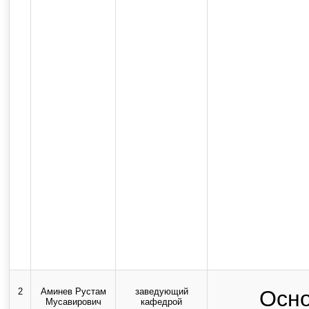
2
Аминев Рустам
заведующий
Осно
Мусавирович
кафедрой