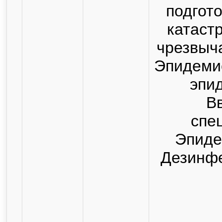
подгот
катаст
чрезвыч
Эпидеми
эпи
В
спе
Эпиде
Дезинф